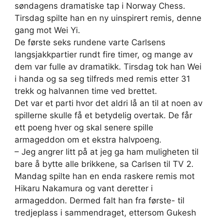
søndagens dramatiske tap i Norway Chess.
Tirsdag spilte han en ny uinspirert remis, denne
gang mot Wei Yi.
De første seks rundene varte Carlsens
langsjakkpartier rundt fire timer, og mange av
dem var fulle av dramatikk. Tirsdag tok han Wei
i handa og sa seg tilfreds med remis etter 31
trekk og halvannen time ved brettet.
Det var et parti hvor det aldri lå an til at noen av
spillerne skulle få et betydelig overtak. De får
ett poeng hver og skal senere spille
armageddon om et ekstra halvpoeng.
– Jeg angrer litt på at jeg ga ham muligheten til
bare å bytte alle brikkene, sa Carlsen til TV 2.
Mandag spilte han en enda raskere remis mot
Hikaru Nakamura og vant deretter i
armageddon. Dermed falt han fra første- til
tredjeplass i sammendraget, ettersom Gukesh