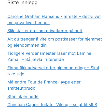
Siste innlegg
Caroline Graham Hansens kjæreste – det vi vet
om privatlivet hennes
Slik starter du som privatlærer på nett
Alt du trenger å vite om postkasser for hjemmet
og eiendommen din
Tidligere verdensmester raser mot Lamine
Yamal: – Så jævla irriterende
Firma fikk advarsel etter pipemontering: – Skal
ikke skje
Må endre Tour de France-løype etter
smitteutbrudd
Starlink er nede
Christian Cappis forlater Viking – solgt til MLS