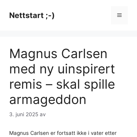
Hopp
til
Nettstart ;-)
Meny
innhold
Magnus Carlsen
med ny uinspirert
remis – skal spille
armageddon
3. juni 2025
av
Magnus Carlsen er fortsatt ikke i vater etter