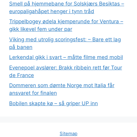
Smell på hjemmebane for Solskjærs Besiktas –
europaligahåpet henger i tynn tråd
Trippelbogey ødela kjemperunde for Ventura –
gikk likevel fem under par
Viking med utrolig scoringsfest: – Bare ett lag
på banen
Lerkendal gikk i svart – måtte filme med mobil
Evenepoel avslører: Brakk ribbein rett før Tour
de France
Dommeren som dømte Norge mot Italia får
ansvaret for finalen
Bobilen skapte kø – så griper UP inn
Sitemap