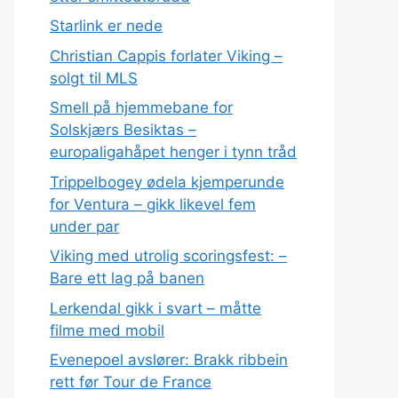
Starlink er nede
Christian Cappis forlater Viking –
solgt til MLS
Smell på hjemmebane for
Solskjærs Besiktas –
europaligahåpet henger i tynn tråd
Trippelbogey ødela kjemperunde
for Ventura – gikk likevel fem
under par
Viking med utrolig scoringsfest: –
Bare ett lag på banen
Lerkendal gikk i svart – måtte
filme med mobil
Evenepoel avslører: Brakk ribbein
rett før Tour de France