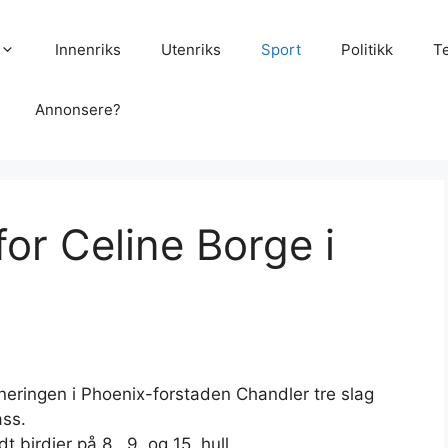
Innenriks
Utenriks
Sport
Politikk
T
Annonsere?
or Celine Borge i
neringen i Phoenix-forstaden Chandler tre slag
ass.
birdier på 8., 9. og 15. hull.