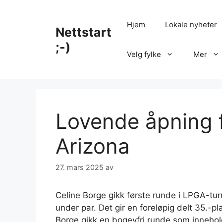
Hopp
til
Hjem
Lokale nyheter
Nettstart
innhold
;-)
Velg fylke
Mer
Lovende åpning f
Arizona
27. mars 2025
av
Celine Borge gikk første runde i LPGA-tur
under par. Det gir en foreløpig delt 35.-pl
Borge gikk en bogeyfri runde som inneholdt 