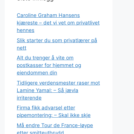
Caroline Graham Hansens
kjæreste – det vi vet om privatlivet
hennes
Slik starter du som privatlærer på
nett
Alt du trenger å vite om
postkasser for hjemmet og
eiendommen din
Tidligere verdensmester raser mot
Lamine Yamal: – Så jævla
irriterende
Firma fikk advarsel etter
pipemontering: – Skal ikke skje
Må endre Tour de France-løype
etter smitteutbrudd