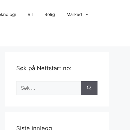
eknologi
Bil
Bolig
Marked
Søk på Nettstart.no:
Søk
etter:
Siste innlegg