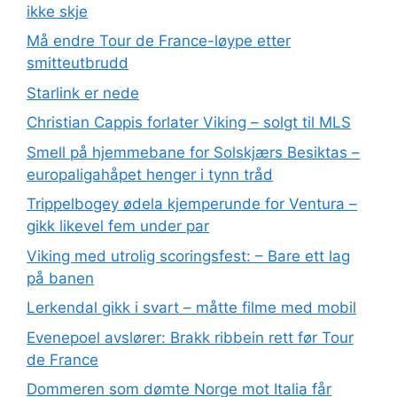
ikke skje
Må endre Tour de France-løype etter
smitteutbrudd
Starlink er nede
Christian Cappis forlater Viking – solgt til MLS
Smell på hjemmebane for Solskjærs Besiktas –
europaligahåpet henger i tynn tråd
Trippelbogey ødela kjemperunde for Ventura –
gikk likevel fem under par
Viking med utrolig scoringsfest: – Bare ett lag
på banen
Lerkendal gikk i svart – måtte filme med mobil
Evenepoel avslører: Brakk ribbein rett før Tour
de France
Dommeren som dømte Norge mot Italia får