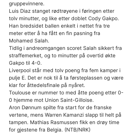
gruppevinnere.
Luis Diaz stanget rødtrøyene i føringen etter
tolv minutter, og like etter doblet Cody Gakpo.
Han bredsidet ballen enkelt i nettet fra tre
meter etter å ha fått en fin pasning fra
Mohamed Salah.
Tidlig i andreomgangen scoret Salah sikkert fra
straffemerket, og to minutter på overtid økte
Gakpo til 4-0.
Liverpool står med tolv poeng fra fem kamper i
pulje E. Det er nok til å ta førsteplassen og være
klar for åttedelsfinale på nyåret.
Toulouse er nummer to med åtte poeng etter 0-
0 hjemme mot Union Saint-Gilloise.
Aron Dønnum spilte fra start for de franske
vertene, mens Warren Kamanzi slapp til helt på
tampen. Mathias Rasmussen fikk en drøy time
for gjestene fra Belgia. (NTB/NRK)