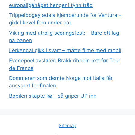
europaligahåpet henger i tynn tråd
Trippelbogey ødela kjemperunde for Ventura –
gikk likevel fem under par
Viking med utrolig scoringsfest: – Bare ett lag
på banen
Lerkendal gikk i svart – måtte filme med mobil
Evenepoel avslører: Brakk ribbein rett før Tour
de France
Dommeren som dømte Norge mot Italia får
ansvaret for finalen
Bobilen skapte kø – så griper UP inn
Sitemap