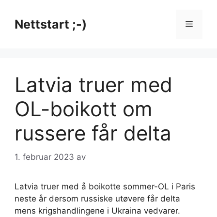
Hopp
til
Nettstart ;-)
Meny
innhold
Latvia truer med
OL-boikott om
russere får delta
1. februar 2023
av
Latvia truer med å boikotte sommer-OL i Paris
neste år dersom russiske utøvere får delta
mens krigshandlingene i Ukraina vedvarer.