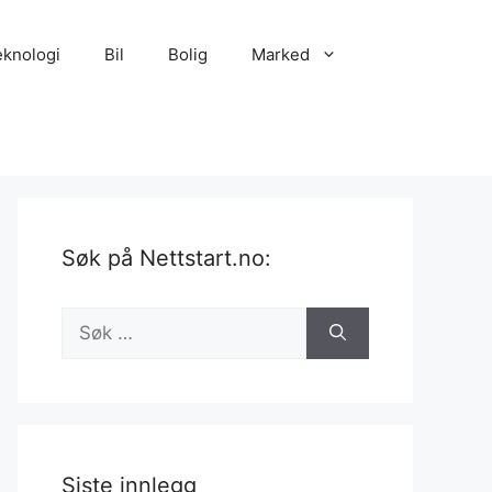
eknologi
Bil
Bolig
Marked
Søk på Nettstart.no:
Søk
etter:
Siste innlegg