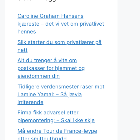
Caroline Graham Hansens
kjæreste – det vi vet om privatlivet
hennes
Slik starter du som privatlærer på
nett
Alt du trenger å vite om
postkasser for hjemmet og
eiendommen din
Tidligere verdensmester raser mot
Lamine Yamal: – Så jævla
irriterende
Firma fikk advarsel etter
pipemontering: – Skal ikke skje
Må endre Tour de France-løype
etter smitteutbrudd