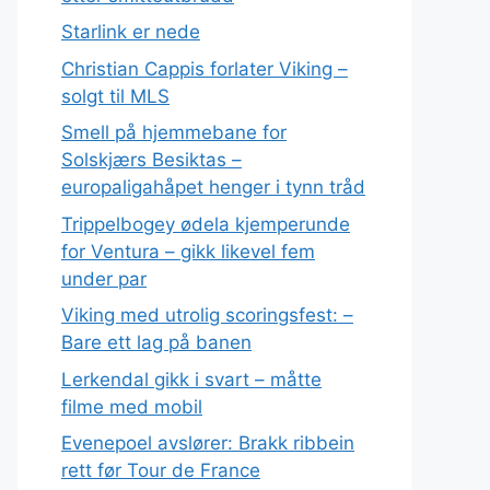
Starlink er nede
Christian Cappis forlater Viking –
solgt til MLS
Smell på hjemmebane for
Solskjærs Besiktas –
europaligahåpet henger i tynn tråd
Trippelbogey ødela kjemperunde
for Ventura – gikk likevel fem
under par
Viking med utrolig scoringsfest: –
Bare ett lag på banen
Lerkendal gikk i svart – måtte
filme med mobil
Evenepoel avslører: Brakk ribbein
rett før Tour de France