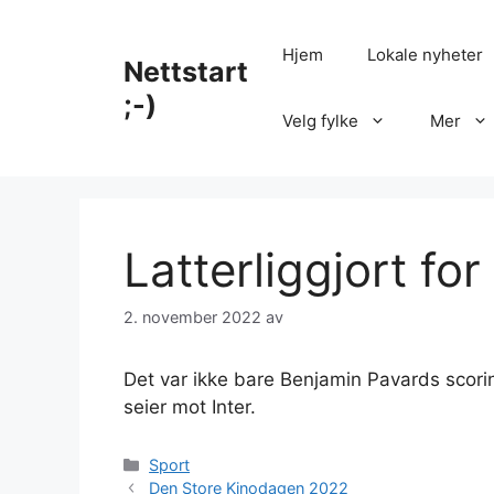
Hopp
til
Hjem
Lokale nyheter
Nettstart
innhold
;-)
Velg fylke
Mer
Latterliggjort for
2. november 2022
av
Det var ikke bare Benjamin Pavards scor
seier mot Inter.
Kategorier
Sport
Den Store Kinodagen 2022