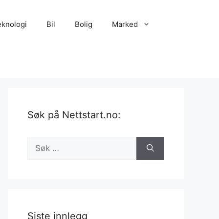
eknologi
Bil
Bolig
Marked
Søk på Nettstart.no:
Søk
etter:
Siste innlegg