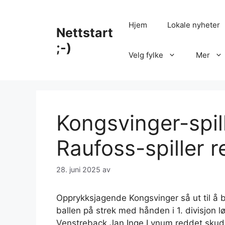
Hopp
til
Hjem
Lokale nyheter
Nettstart
innhold
;-)
Velg fylke
Mer
Kongsvinger-spil
Raufoss-spiller
28. juni 2025
av
Opprykksjagende Kongsvinger så ut til å bl
ballen på strek med hånden i 1. divisjon l
Venstreback Jan Inge Lynum reddet skudde