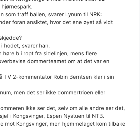
 hjørnespark.
 som traff ballen, svarer Lynum til NRK:
nder foran ansiktet, hvor det ene øyet så vidt
 skjedde?
i hodet, svarer han.
re bli ropt fra sidelinjen, mens flere
å overbevise dommerteamet om at det var en
så TV 2-kommentator Robin Berntsen klar i sin
Lynum, men det ser ikke dommertrioen eller
e dommeren ikke ser det, selv om alle andre ser det,
sjef i Kongsvinger, Espen Nystuen til NTB.
rte mot Kongsvinger, men hjemmelaget kom tilbake
)