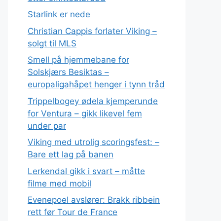
Starlink er nede
Christian Cappis forlater Viking –
solgt til MLS
Smell på hjemmebane for
Solskjærs Besiktas –
europaligahåpet henger i tynn tråd
Trippelbogey ødela kjemperunde
for Ventura – gikk likevel fem
under par
Viking med utrolig scoringsfest: –
Bare ett lag på banen
Lerkendal gikk i svart – måtte
filme med mobil
Evenepoel avslører: Brakk ribbein
rett før Tour de France