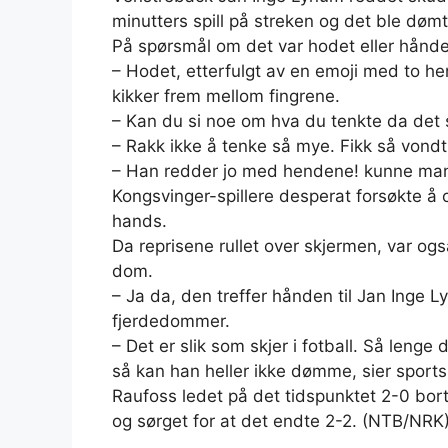
minutters spill på streken og det ble dømt
På spørsmål om det var hodet eller hånden
– Hodet, etterfulgt av en emoji med to he
kikker frem mellom fingrene.
– Kan du si noe om hva du tenkte da det
– Rakk ikke å tenke så mye. Fikk så vondt 
– Han redder jo med hendene! kunne man hø
Kongsvinger-spillere desperat forsøkte 
hands.
Da reprisene rullet over skjermen, var og
dom.
– Ja da, den treffer hånden til Jan Inge 
fjerdedommer.
– Det er slik som skjer i fotball. Så leng
så kan han heller ikke dømme, sier sports
Raufoss ledet på det tidspunktet 2-0 bo
og sørget for at det endte 2-2. (NTB/NRK