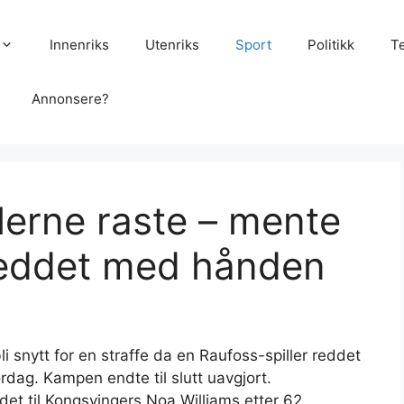
Innenriks
Utenriks
Sport
Politikk
T
Annonsere?
lerne raste – mente
 reddet med hånden
i snytt for en straffe da en Raufoss-spiller reddet
ørdag. Kampen endte til slutt uavgjort.
t til Kongsvingers Noa Williams etter 62