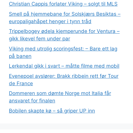
Christian Cappis forlater Viking – solgt til MLS
Smell på hjemmebane for Solskjærs Besiktas –
europaligahåpet henger i tynn tråd
Trippelbogey ødela kjemperunde for Ventura –
gikk likevel fem under par
Viking med utrolig scoringsfest: – Bare ett lag
på banen
Lerkendal gikk i svart – måtte filme med mobil
Evenepoel avslører: Brakk ribbein rett før Tour
de France
Dommeren som dømte Norge mot Italia får
ansvaret for finalen
Bobilen skapte kø – så griper UP inn