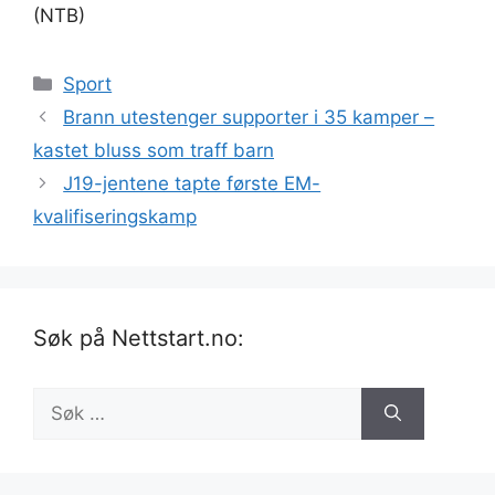
(NTB)
Kategorier
Sport
Brann utestenger supporter i 35 kamper –
kastet bluss som traff barn
J19-jentene tapte første EM-
kvalifiseringskamp
Søk på Nettstart.no:
Søk
etter: