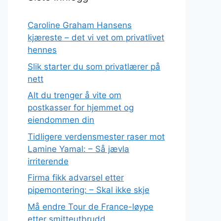
Caroline Graham Hansens
kjæreste – det vi vet om privatlivet
hennes
Slik starter du som privatlærer på
nett
Alt du trenger å vite om
postkasser for hjemmet og
eiendommen din
Tidligere verdensmester raser mot
Lamine Yamal: – Så jævla
irriterende
Firma fikk advarsel etter
pipemontering: – Skal ikke skje
Må endre Tour de France-løype
etter smitteutbrudd