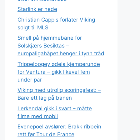
Starlink er nede
Christian Cappis forlater Viking –
solgt til MLS
Smell på hjemmebane for
Solskjærs Besiktas –
europaligahåpet henger i tynn tråd
Trippelbogey ødela kjemperunde
for Ventura – gikk likevel fem
under par
Viking med utrolig scoringsfest: –
Bare ett lag på banen
Lerkendal gikk i svart – måtte
filme med mobil
Evenepoel avslører: Brakk ribbein
rett før Tour de France