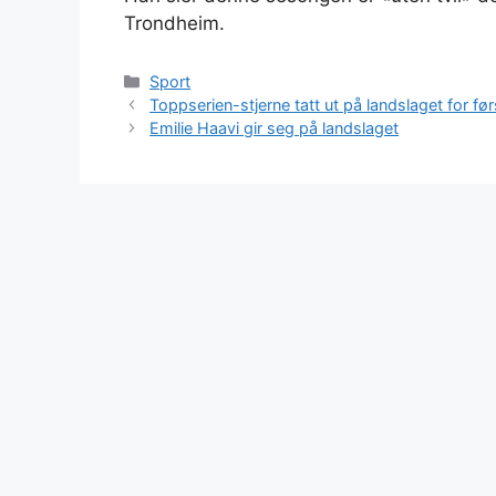
Trondheim.
Kategorier
Sport
Toppserien-stjerne tatt ut på landslaget for fø
Emilie Haavi gir seg på landslaget