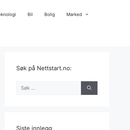
eknologi
Bil
Bolig
Marked
Søk på Nettstart.no:
Søk
etter:
Siste innlegg