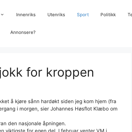
Innenriks
Utenriks
Sport
Politikk
T
Annonsere?
sjokk for kroppen
rukket å kjøre sånn hardøkt siden jeg kom hjem (fra
vergang i morgen, sier Johannes Høsflot Klæbo om
ran den nasjonale åpningen.
 viktigste for egen del. I februar venter VM i