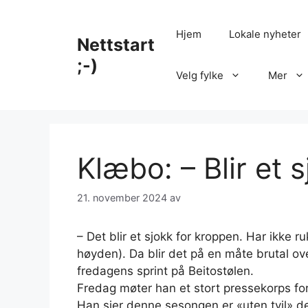
Hopp
til
Hjem
Lokale nyheter
Nettstart
innhold
;-)
Velg fylke
Mer
Klæbo: – Blir et 
21. november 2024
av
– Det blir et sjokk for kroppen. Har ikke 
høyden). Da blir det på en måte brutal o
fredagens sprint på Beitostølen.
Fredag møter han et stort pressekorps fo
Han sier denne sesongen er «uten tvil» den