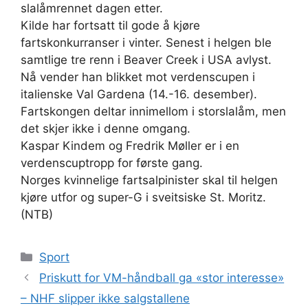
slalåmrennet dagen etter.
Kilde har fortsatt til gode å kjøre
fartskonkurranser i vinter. Senest i helgen ble
samtlige tre renn i Beaver Creek i USA avlyst.
Nå vender han blikket mot verdenscupen i
italienske Val Gardena (14.-16. desember).
Fartskongen deltar innimellom i storslalåm, men
det skjer ikke i denne omgang.
Kaspar Kindem og Fredrik Møller er i en
verdenscuptropp for første gang.
Norges kvinnelige fartsalpinister skal til helgen
kjøre utfor og super-G i sveitsiske St. Moritz.
(NTB)
Kategorier
Sport
Priskutt for VM-håndball ga «stor interesse»
– NHF slipper ikke salgstallene