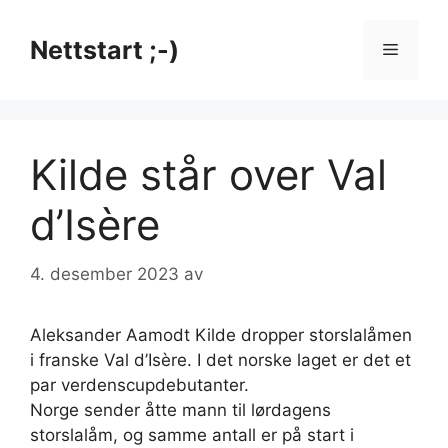
Hopp
til
Nettstart ;-)
Meny
innhold
Kilde står over Val
d’Isère
4. desember 2023
av
Aleksander Aamodt Kilde dropper storslalåmen
i franske Val d’Isère. I det norske laget er det et
par verdenscupdebutanter.
Norge sender åtte mann til lørdagens
storslalåm, og samme antall er på start i