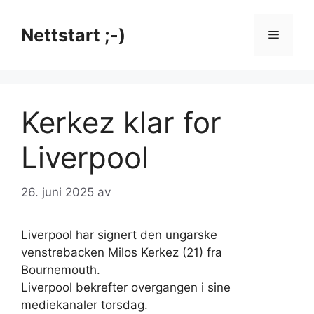
Hopp
til
Nettstart ;-)
Meny
innhold
Kerkez klar for
Liverpool
26. juni 2025
av
Liverpool har signert den ungarske
venstrebacken Milos Kerkez (21) fra
Bournemouth.
Liverpool bekrefter overgangen i sine
mediekanaler torsdag.