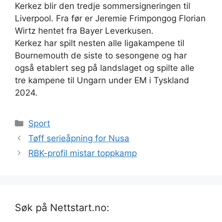
Kerkez blir den tredje sommersigneringen til
Liverpool. Fra før er Jeremie Frimpongog Florian
Wirtz hentet fra Bayer Leverkusen.
Kerkez har spilt nesten alle ligakampene til
Bournemouth de siste to sesongene og har
også etablert seg på landslaget og spilte alle
tre kampene til Ungarn under EM i Tyskland
2024.
Kategorier
Sport
Tøff serieåpning for Nusa
RBK-profil mistar toppkamp
Søk på Nettstart.no: