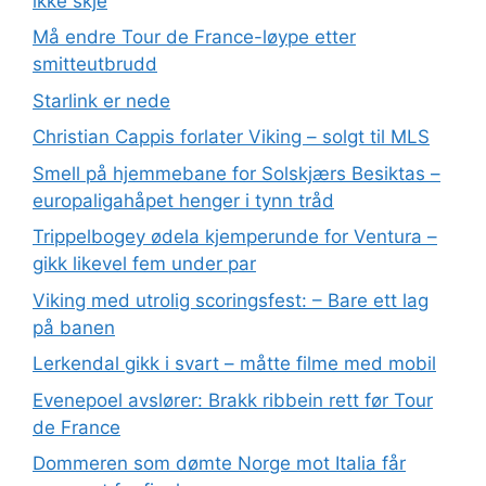
ikke skje
Må endre Tour de France-løype etter
smitteutbrudd
Starlink er nede
Christian Cappis forlater Viking – solgt til MLS
Smell på hjemmebane for Solskjærs Besiktas –
europaligahåpet henger i tynn tråd
Trippelbogey ødela kjemperunde for Ventura –
gikk likevel fem under par
Viking med utrolig scoringsfest: – Bare ett lag
på banen
Lerkendal gikk i svart – måtte filme med mobil
Evenepoel avslører: Brakk ribbein rett før Tour
de France
Dommeren som dømte Norge mot Italia får