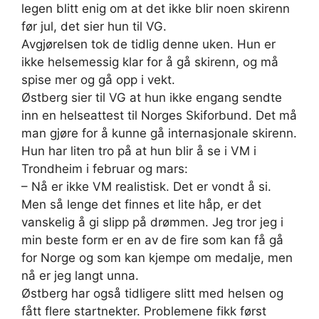
legen blitt enig om at det ikke blir noen skirenn
før jul, det sier hun til VG.
Avgjørelsen tok de tidlig denne uken. Hun er
ikke helsemessig klar for å gå skirenn, og må
spise mer og gå opp i vekt.
Østberg sier til VG at hun ikke engang sendte
inn en helseattest til Norges Skiforbund. Det må
man gjøre for å kunne gå internasjonale skirenn.
Hun har liten tro på at hun blir å se i VM i
Trondheim i februar og mars:
– Nå er ikke VM realistisk. Det er vondt å si.
Men så lenge det finnes et lite håp, er det
vanskelig å gi slipp på drømmen. Jeg tror jeg i
min beste form er en av de fire som kan få gå
for Norge og som kan kjempe om medalje, men
nå er jeg langt unna.
Østberg har også tidligere slitt med helsen og
fått flere startnekter. Problemene fikk først