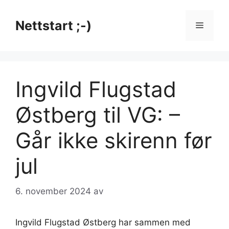
Hopp
til
Nettstart ;-)
Meny
innhold
Ingvild Flugstad
Østberg til VG: –
Går ikke skirenn før
jul
6. november 2024
av
Ingvild Flugstad Østberg har sammen med