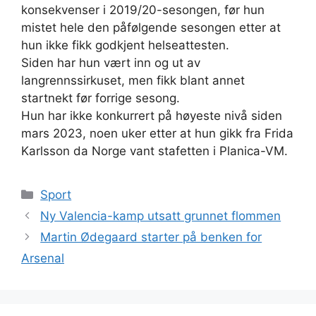
konsekvenser i 2019/20-sesongen, før hun
mistet hele den påfølgende sesongen etter at
hun ikke fikk godkjent helseattesten.
Siden har hun vært inn og ut av
langrennssirkuset, men fikk blant annet
startnekt før forrige sesong.
Hun har ikke konkurrert på høyeste nivå siden
mars 2023, noen uker etter at hun gikk fra Frida
Karlsson da Norge vant stafetten i Planica-VM.
Kategorier
Sport
Ny Valencia-kamp utsatt grunnet flommen
Martin Ødegaard starter på benken for
Arsenal