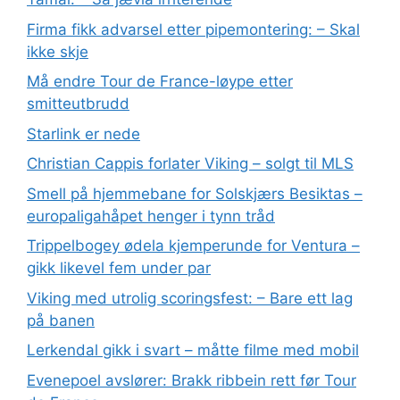
Firma fikk advarsel etter pipemontering: – Skal
ikke skje
Må endre Tour de France-løype etter
smitteutbrudd
Starlink er nede
Christian Cappis forlater Viking – solgt til MLS
Smell på hjemmebane for Solskjærs Besiktas –
europaligahåpet henger i tynn tråd
Trippelbogey ødela kjemperunde for Ventura –
gikk likevel fem under par
Viking med utrolig scoringsfest: – Bare ett lag
på banen
Lerkendal gikk i svart – måtte filme med mobil
Evenepoel avslører: Brakk ribbein rett før Tour