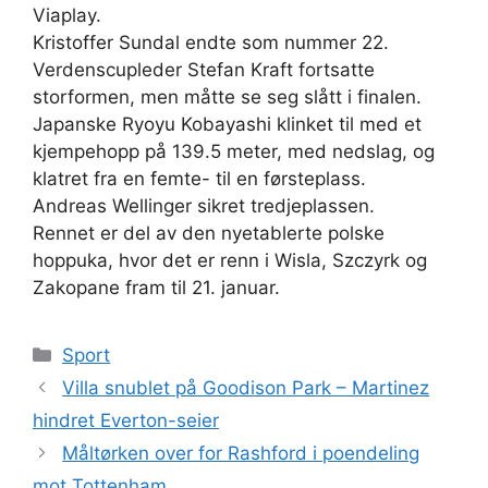
Viaplay.
Kristoffer Sundal endte som nummer 22.
Verdenscupleder Stefan Kraft fortsatte
storformen, men måtte se seg slått i finalen.
Japanske Ryoyu Kobayashi klinket til med et
kjempehopp på 139.5 meter, med nedslag, og
klatret fra en femte- til en førsteplass.
Andreas Wellinger sikret tredjeplassen.
Rennet er del av den nyetablerte polske
hoppuka, hvor det er renn i Wisla, Szczyrk og
Zakopane fram til 21. januar.
Kategorier
Sport
Villa snublet på Goodison Park – Martinez
hindret Everton-seier
Måltørken over for Rashford i poendeling
mot Tottenham