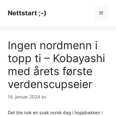
Hopp
til
Nettstart ;-)
Meny
innhold
Ingen nordmenn i
topp ti – Kobayashi
med årets første
verdenscupseier
14. januar 2024
av
Det ble nok en svak norsk dag i hoppbakken i