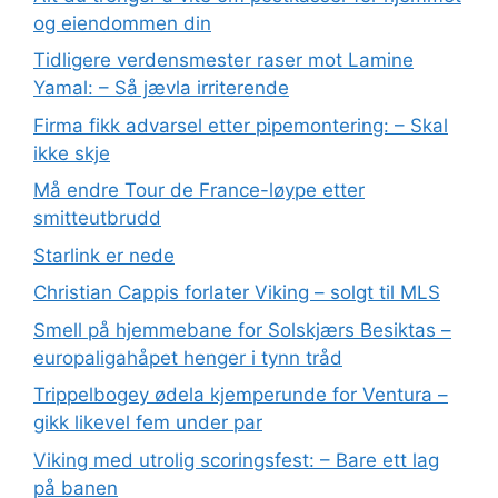
og eiendommen din
Tidligere verdensmester raser mot Lamine
Yamal: – Så jævla irriterende
Firma fikk advarsel etter pipemontering: – Skal
ikke skje
Må endre Tour de France-løype etter
smitteutbrudd
Starlink er nede
Christian Cappis forlater Viking – solgt til MLS
Smell på hjemmebane for Solskjærs Besiktas –
europaligahåpet henger i tynn tråd
Trippelbogey ødela kjemperunde for Ventura –
gikk likevel fem under par
Viking med utrolig scoringsfest: – Bare ett lag
på banen