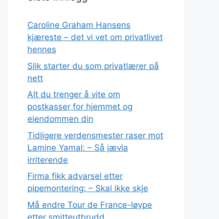
Caroline Graham Hansens
kjæreste – det vi vet om privatlivet
hennes
Slik starter du som privatlærer på
nett
Alt du trenger å vite om
postkasser for hjemmet og
eiendommen din
Tidligere verdensmester raser mot
Lamine Yamal: – Så jævla
irriterende
Firma fikk advarsel etter
pipemontering: – Skal ikke skje
Må endre Tour de France-løype
etter smitteutbrudd