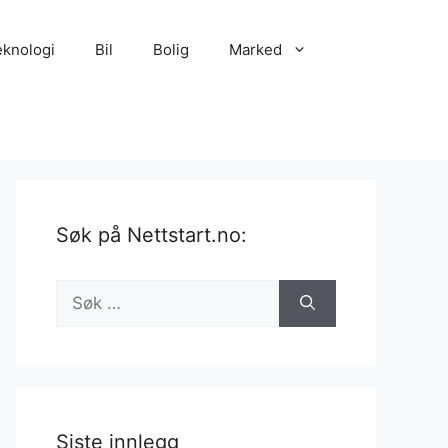
eknologi
Bil
Bolig
Marked
Søk på Nettstart.no:
Søk
etter:
Siste innlegg