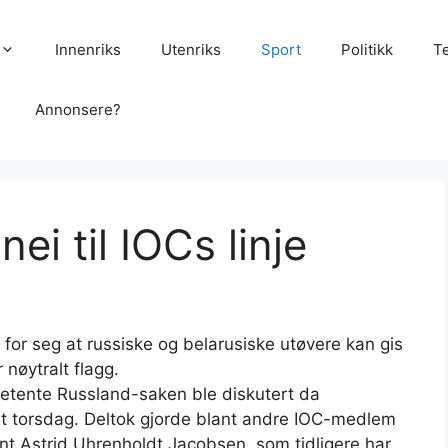
Innenriks
Utenriks
Sport
Politikk
T
Annonsere?
nei til IOCs linje
 for seg at russiske og belarusiske utøvere kan gis
 nøytralt flagg.
betente Russland-saken ble diskutert da
lt torsdag. Deltok gjorde blant andre IOC-medlem
nt Astrid Uhrenholdt Jacobsen, som tidligere har