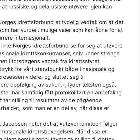
r at russiske og belarusiske utøvere igjen kan
 Norges idrettsforbund et tydelig vedtak om at det
n, som har vurdert mulige veier som kan åpne for at
rrere internasjonalt.
ikke Norges idrettsforbund se for seg at utøvere
asjonale idrettskonkurranser, selv under strenge
net i torsdagens vedtak fra idrettsstyret.
uttrykk for vårt standpunkt både i nasjonale og
 prosessen videre, og sluttet seg til
ere oppfølging av saken.», lyder teksten også.
ter har samtidig fått protokollført en anbefaling
 tar stilling til resultatet av de pågående
arbeidet, som man er en del av, når disse er
dt Jacobsen heter det at «utøverkomiteen følger
nasjonale idrettsbevegelsen. Når disse er
 blant norske topputøvere ta stilling til dette».