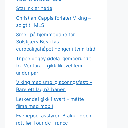
Starlink er nede
Christian Cappis forlater Viking –
solgt til MLS
Smell på hjemmebane for
Solskjærs Besiktas –
europaligahåpet henger i tynn tråd
Trippelbogey ødela kjemperunde
for Ventura – gikk likevel fem
under par
Viking med utrolig scoringsfest: –
Bare ett lag på banen
Lerkendal gikk i svart – måtte
filme med mobil
Evenepoel avslører: Brakk ribbein
rett før Tour de France