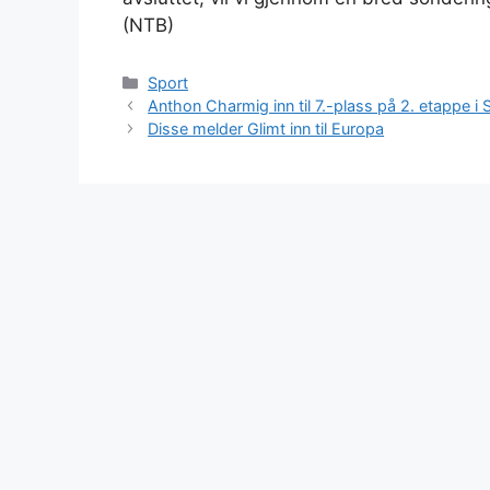
(NTB)
Kategorier
Sport
Anthon Charmig inn til 7.-plass på 2. etappe i 
Disse melder Glimt inn til Europa