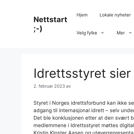
Hopp
til
Hjem
Lokale nyheter
Nettstart
innhold
;-)
Velg fylke
Mer
Idrettsstyret sier 
2. februar 2023
av
Styret i Norges idrettsforbund kan ikke se
adgang til internasjonal idrett – selv under
Det ble konklusjonen etter at den svært 
medlemmene i Idrettsstyret møttes digita
Kristin Kloster Aasen og utøverrepresenta