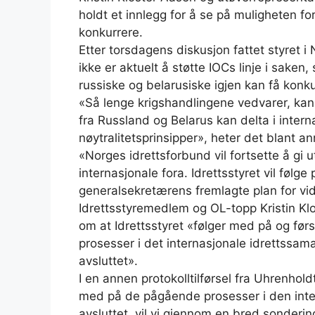
holdt et innlegg for å se på muligheten fo
konkurrere.
Etter torsdagens diskusjon fattet styret i
ikke er aktuelt å støtte IOCs linje i sake
russiske og belarusiske igjen kan få konku
«Så lenge krigshandlingene vedvarer, kan 
fra Russland og Belarus kan delta i intern
nøytralitetsprinsipper», heter det blant an
«Norges idrettsforbund vil fortsette å gi 
internasjonale fora. Idrettsstyret vil følge
generalsekretærens fremlagte plan for vid
Idrettsstyremedlem og OL-topp Kristin Klos
om at Idrettsstyret «følger med på og først
prosesser i det internasjonale idrettssam
avsluttet».
I en annen protokolltilførsel fra Uhrenhol
med på de pågående prosesser i den inter
avsluttet, vil vi gjennom en bred sondering