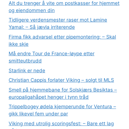
Alt du trenger å vite om postkasser for hjemmet
og eiendommen din
Tidligere verdensmester raser mot Lamine
Yamal: – Så jævla irriterende
Firma fikk advarsel etter pipemontering: – Skal
ikke skje
Må endre Tour de France-løype etter
smitteutbrudd
Starlink er nede
Christian Cappis forlater Viking – solgt til MLS
Smell på hjemmebane for Solskjærs Besiktas –
europaligahåpet henger i tynn tråd
Trippelbogey ødela kjemperunde for Ventura –
gikk likevel fem under par
Viking med utrolig scoringsfest: – Bare ett lag