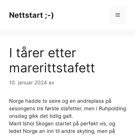
Hopp
til
Nettstart ;-)
Meny
innhold
I tårer etter
marerittstafett
10. januar 2024
av
Norge hadde to seire og en andreplass på
sesongens tre første stafetter, men i Ruhpolding
onsdag gikk det tidlig galt.
Marit Ishol Skogan startet på perfekt vis, og
ledet Norge an inn til andre skyting, men på