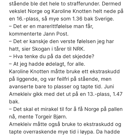
stående ble det hele to strafferunder. Dermed
vekslet Norge og Karoline Knotten helt nede på
en 16.-plass, så mye som 1.36 bak Sverige.
– Det er en marerittfølelse man får,
kommenterte Jann Post.
– Det er kanskje den verste følelsen jeg har
hatt, sier Skogan i tårer til NRK.
– Hva tenke du på da det skjedde?
– At jeg hadde ødelagt, for alle.
Karoline Knotten måtte bruke ett ekstraskudd
på liggende, og var feilfri på stående, men
avanserte bare to plasser og tapte tid. Juni
Arnekleiv gikk med det ut på en 13.-plass, 1.47
bak.
– Det skal et mirakel til for å få Norge på pallen
nå, mente Torgeir Bjørn.
Arnekleiv måtte også bruke to ekstraskudd og
tapte overraskende mye tid i løypa. Da hadde