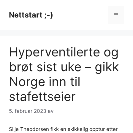
Hopp
til
Nettstart ;-)
Meny
innhold
Hyperventilerte og
brøt sist uke – gikk
Norge inn til
stafettseier
5. februar 2023
av
Silje Theodorsen fikk en skikkelig opptur etter