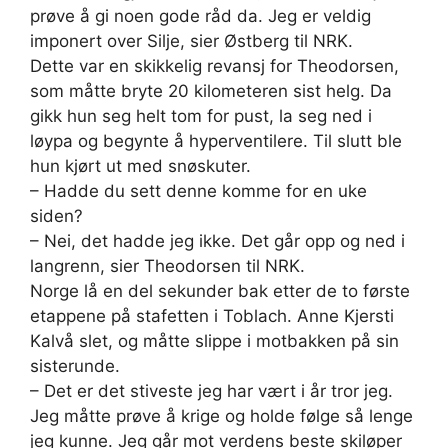
prøve å gi noen gode råd da. Jeg er veldig
imponert over Silje, sier Østberg til NRK.
Dette var en skikkelig revansj for Theodorsen,
som måtte bryte 20 kilometeren sist helg. Da
gikk hun seg helt tom for pust, la seg ned i
løypa og begynte å hyperventilere. Til slutt ble
hun kjørt ut med snøskuter.
– Hadde du sett denne komme for en uke
siden?
– Nei, det hadde jeg ikke. Det går opp og ned i
langrenn, sier Theodorsen til NRK.
Norge lå en del sekunder bak etter de to første
etappene på stafetten i Toblach. Anne Kjersti
Kalvå slet, og måtte slippe i motbakken på sin
sisterunde.
– Det er det stiveste jeg har vært i år tror jeg.
Jeg måtte prøve å krige og holde følge så lenge
jeg kunne. Jeg går mot verdens beste skiløper