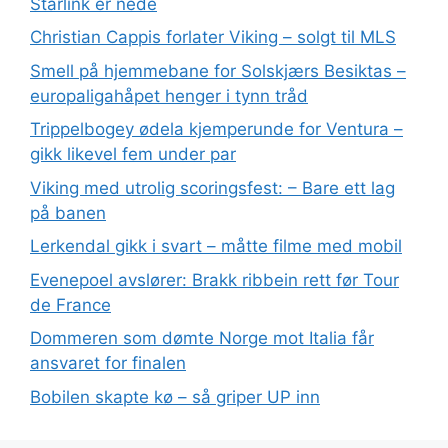
Starlink er nede
Christian Cappis forlater Viking – solgt til MLS
Smell på hjemmebane for Solskjærs Besiktas –
europaligahåpet henger i tynn tråd
Trippelbogey ødela kjemperunde for Ventura –
gikk likevel fem under par
Viking med utrolig scoringsfest: – Bare ett lag
på banen
Lerkendal gikk i svart – måtte filme med mobil
Evenepoel avslører: Brakk ribbein rett før Tour
de France
Dommeren som dømte Norge mot Italia får
ansvaret for finalen
Bobilen skapte kø – så griper UP inn