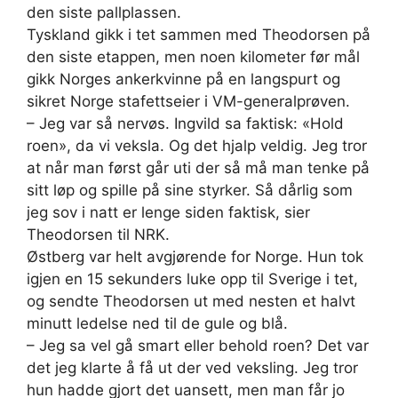
den siste pallplassen.
Tyskland gikk i tet sammen med Theodorsen på
den siste etappen, men noen kilometer før mål
gikk Norges ankerkvinne på en langspurt og
sikret Norge stafettseier i VM-generalprøven.
– Jeg var så nervøs. Ingvild sa faktisk: «Hold
roen», da vi veksla. Og det hjalp veldig. Jeg tror
at når man først går uti der så må man tenke på
sitt løp og spille på sine styrker. Så dårlig som
jeg sov i natt er lenge siden faktisk, sier
Theodorsen til NRK.
Østberg var helt avgjørende for Norge. Hun tok
igjen en 15 sekunders luke opp til Sverige i tet,
og sendte Theodorsen ut med nesten et halvt
minutt ledelse ned til de gule og blå.
– Jeg sa vel gå smart eller behold roen? Det var
det jeg klarte å få ut der ved veksling. Jeg tror
hun hadde gjort det uansett, men man får jo