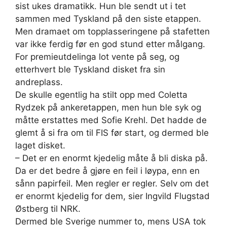
sist ukes dramatikk. Hun ble sendt ut i tet
sammen med Tyskland på den siste etappen.
Men dramaet om topplasseringene på stafetten
var ikke ferdig før en god stund etter målgang.
For premieutdelinga lot vente på seg, og
etterhvert ble Tyskland disket fra sin
andreplass.
De skulle egentlig ha stilt opp med Coletta
Rydzek på ankeretappen, men hun ble syk og
måtte erstattes med Sofie Krehl. Det hadde de
glemt å si fra om til FIS før start, og dermed ble
laget disket.
– Det er en enormt kjedelig måte å bli diska på.
Da er det bedre å gjøre en feil i løypa, enn en
sånn papirfeil. Men regler er regler. Selv om det
er enormt kjedelig for dem, sier Ingvild Flugstad
Østberg til NRK.
Dermed ble Sverige nummer to, mens USA tok