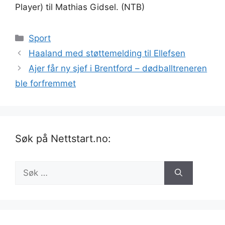
Player) til Mathias Gidsel. (NTB)
Kategorier
Sport
Haaland med støttemelding til Ellefsen
Ajer får ny sjef i Brentford – dødballtreneren
ble forfremmet
Søk på Nettstart.no:
Søk
etter: