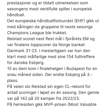
prestasjoner og er tildelt utmerkelsen som
sesongens mest verdifulle spiller i europeisk
håndball.
Det europeiske håndballforbundet (EHF) gikk ut
med kåringen da gruppene til neste sesongs
Champions League ble trukket.
Reistad scoret nest flest mål i fjorårets EM og
var finalens toppscorer da Norge banket
Danmark 31-23. I mesterligaen var hun den
klart mest målfarlige med sine 154 fulltreffere
for danske Esbjerg.
15 av dem kom i finalehelgen i Budapest for en
snau måned siden. Der endte Esbjerg på 3.-
plass.
På veien slo Reistad sin egen CL-rekord for
antall scoringer i løpet av én sesong. Den gamle
var på 142 på 20 kamper fra 2022/23.
På herresiden gikk MVP-prisen (Most Valuable