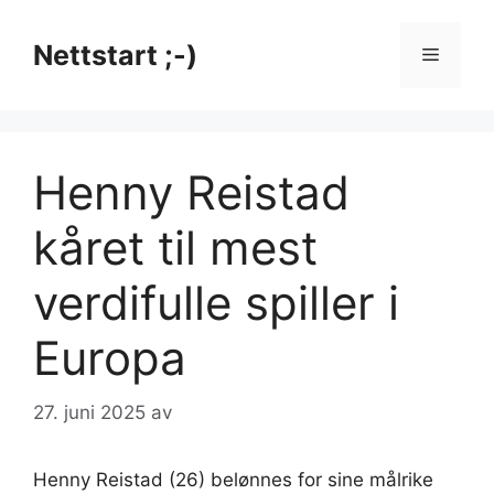
Hopp
til
Nettstart ;-)
Meny
innhold
Henny Reistad
kåret til mest
verdifulle spiller i
Europa
27. juni 2025
av
Henny Reistad (26) belønnes for sine målrike