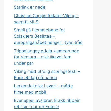
Starlink er nede
Christian Cappis forlater Viking –
solgt til MLS
Smell på hjemmebane for
Solskjærs Besiktas –
europaligahåpet henger i tynn tråd
Trippelbogey ødela kjemperunde
for Ventura – gikk likevel fem
under par
Viking med utrolig scoringsfest: –
Bare ett lag på banen
Lerkendal gikk i svart – måtte
filme med mobil
Evenepoel avslører: Brakk ribbein
rett før Tour de France