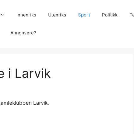
Innenriks
Utenriks
Sport
Politikk
T
Annonsere?
e i Larvik
 gamleklubben Larvik.