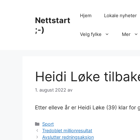
Hopp
til
Hjem
Lokale nyheter
Nettstart
innhold
;-)
Velg fylke
Mer
Heidi Løke tilbak
1. august 2022
av
Etter elleve år er Heidi Løke (39) klar for
Kategorier
Sport
Tredoblet millionresultat
Avslutter redningsaksjon