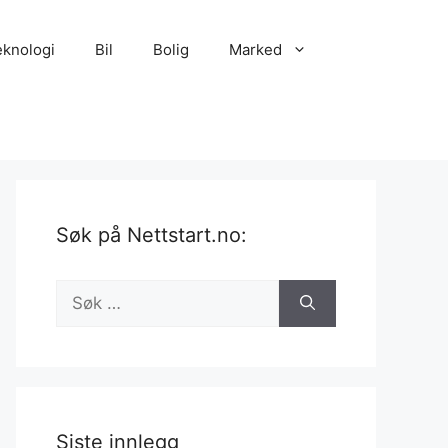
eknologi
Bil
Bolig
Marked
Søk på Nettstart.no:
Søk
etter:
Siste innlegg