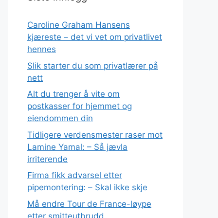
Caroline Graham Hansens
kjæreste – det vi vet om privatlivet
hennes
Slik starter du som privatlærer på
nett
Alt du trenger å vite om
postkasser for hjemmet og
eiendommen din
Tidligere verdensmester raser mot
Lamine Yamal: – Så jævla
irriterende
Firma fikk advarsel etter
pipemontering: – Skal ikke skje
Må endre Tour de France-løype
etter smitteutbrudd