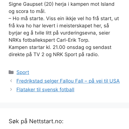
Signe Gaupset (20) herja i kampen mot Island
og scora to mål.
– Ho må starte. Viss ein ikkje vel ho frå start, ut
frå kva ho har levert i meisterskapet her, så
byrjar eg å tvile litt på vurderingsevna, seier
NRKs fotballekspert Carl-Erik Torp.
Kampen startar kl. 21.00 onsdag og sendast
direkte på TV 2 og NRK Sport på radio.
Kategorier
Sport
Fredrikstad selger Fallou Fall – på vei til USA
Flataker til svensk fotball
Søk på Nettstart.no: