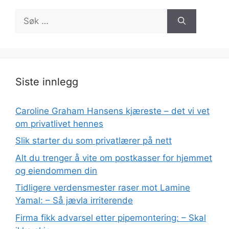
Søk
etter:
Siste innlegg
Caroline Graham Hansens kjæreste – det vi vet
om privatlivet hennes
Slik starter du som privatlærer på nett
Alt du trenger å vite om postkasser for hjemmet
og eiendommen din
Tidligere verdensmester raser mot Lamine
Yamal: – Så jævla irriterende
Firma fikk advarsel etter pipemontering: – Skal