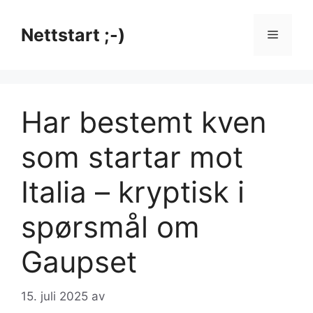
Hopp
til
Nettstart ;-)
Meny
innhold
Har bestemt kven
som startar mot
Italia – kryptisk i
spørsmål om
Gaupset
15. juli 2025
av