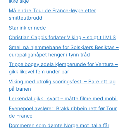
ikke skje
Må endre Tour de France-løype etter
smitteutbrudd
Starlink er nede
Christian Cappis forlater Viking – solgt til MLS
Smell på hjemmebane for Solskjærs Besiktas –
europaligahåpet henger i tynn tråd
Trippelbogey ødela kjemperunde for Ventura –
gikk likevel fem under par
Viking med utrolig scoringsfest: – Bare ett lag
på banen
Lerkendal gikk i svart – måtte filme med mobil
Evenepoel avslører: Brakk ribbein rett før Tour
de France
Dommeren som dømte Norge mot Italia får