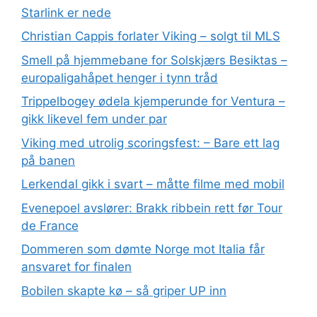
Starlink er nede
Christian Cappis forlater Viking – solgt til MLS
Smell på hjemmebane for Solskjærs Besiktas –
europaligahåpet henger i tynn tråd
Trippelbogey ødela kjemperunde for Ventura –
gikk likevel fem under par
Viking med utrolig scoringsfest: – Bare ett lag
på banen
Lerkendal gikk i svart – måtte filme med mobil
Evenepoel avslører: Brakk ribbein rett før Tour
de France
Dommeren som dømte Norge mot Italia får
ansvaret for finalen
Bobilen skapte kø – så griper UP inn