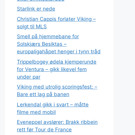
Starlink er nede
Christian Cappis forlater Viking –
solgt til MLS
Smell på hjemmebane for
Solskjærs Besiktas –
europaligahåpet henger i tynn tråd
Trippelbogey ødela kjemperunde
for Ventura – gikk likevel fem
under par
Viking med utrolig scoringsfest: –
Bare ett lag på banen
Lerkendal gikk i svart – måtte
filme med mobil
Evenepoel avslører: Brakk ribbein
rett før Tour de France