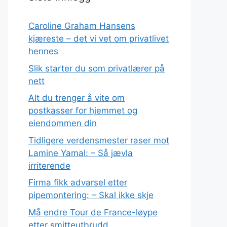
Caroline Graham Hansens
kjæreste – det vi vet om privatlivet
hennes
Slik starter du som privatlærer på
nett
Alt du trenger å vite om
postkasser for hjemmet og
eiendommen din
Tidligere verdensmester raser mot
Lamine Yamal: – Så jævla
irriterende
Firma fikk advarsel etter
pipemontering: – Skal ikke skje
Må endre Tour de France-løype
etter smitteutbrudd