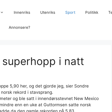
Innenriks
Utenriks
Sport
Politikk
T
Annonsere?
superhopp i natt
oppe 5,90 her, og det gjorde jeg, sier Sondre
 norsk rekord i stavsprang.
 meter og ble satt i innendørsstevnet New Mexico
 mindre enn en uke at Guttormsen satte norsk
hadde da den gamle rekorden på 5,83.