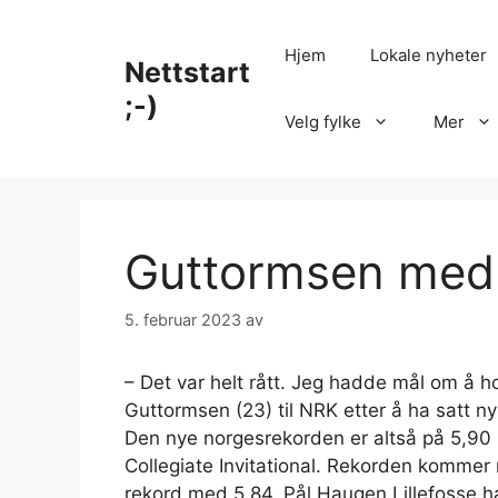
Hopp
til
Hjem
Lokale nyheter
Nettstart
innhold
;-)
Velg fylke
Mer
Guttormsen med 
5. februar 2023
av
– Det var helt rått. Jeg hadde mål om å h
Guttormsen (23) til NRK etter å ha satt ny
Den nye norgesrekorden er altså på 5,90
Collegiate Invitational. Rekorden kommer
rekord med 5,84. Pål Haugen Lillefosse 