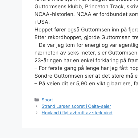
Guttormsens klubb, Princeton Track, skriv
NCAA-historien. NCAA er fordbundet som o
i USA.
Hoppet fører også Guttormsen inn på fjerd
Etter rekordhoppet, gjorde Guttormsen tr
– Da var jeg tom for energi og var egentl
nærheten av seks meter, sier Guttormsen 
23-åringen har en enkel forklaring på fr
– For første gang på lenge har jeg fått h
Sondre Guttormsen sier at det store måle
– På veien dit er 5,90 en viktig barriere, f
Kategorier
Sport
Strand Larsen scoret i Celta-seier
Hovland i flyt avbrutt av sterk vind