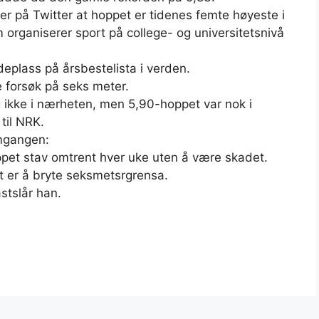
er på Twitter at hoppet er tidenes femte høyeste i
rganiserer sport på college- og universitetsnivå
eplass på årsbestelista i verden.
e forsøk på seks meter.
ig ikke i nærheten, men 5,90-hoppet var nok i
til NRK.
amgangen:
oppet stav omtrent hver uke uten å være skadet.
t er å bryte seksmetsrgrensa.
astslår han.