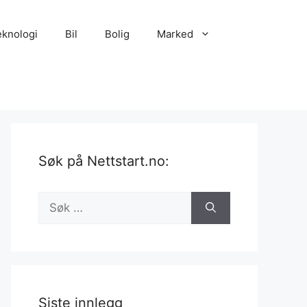
eknologi
Bil
Bolig
Marked
Søk på Nettstart.no:
Søk
etter:
Siste innlegg