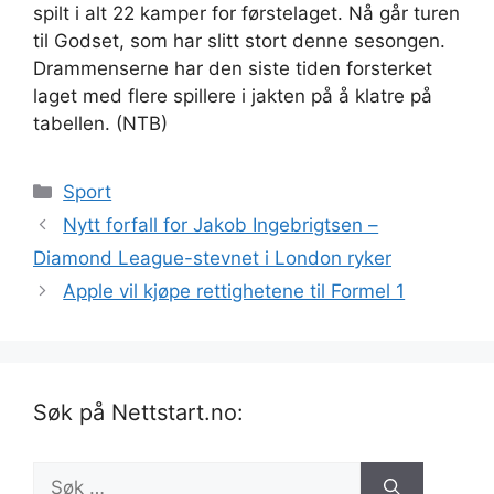
spilt i alt 22 kamper for førstelaget. Nå går turen
til Godset, som har slitt stort denne sesongen.
Drammenserne har den siste tiden forsterket
laget med flere spillere i jakten på å klatre på
tabellen. (NTB)
Kategorier
Sport
Nytt forfall for Jakob Ingebrigtsen –
Diamond League-stevnet i London ryker
Apple vil kjøpe rettighetene til Formel 1
Søk på Nettstart.no:
Søk