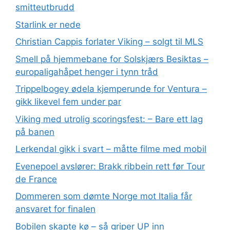
smitteutbrudd
Starlink er nede
Christian Cappis forlater Viking – solgt til MLS
Smell på hjemmebane for Solskjærs Besiktas –
europaligahåpet henger i tynn tråd
Trippelbogey ødela kjemperunde for Ventura –
gikk likevel fem under par
Viking med utrolig scoringsfest: – Bare ett lag
på banen
Lerkendal gikk i svart – måtte filme med mobil
Evenepoel avslører: Brakk ribbein rett før Tour
de France
Dommeren som dømte Norge mot Italia får
ansvaret for finalen
Bobilen skapte kø – så griper UP inn