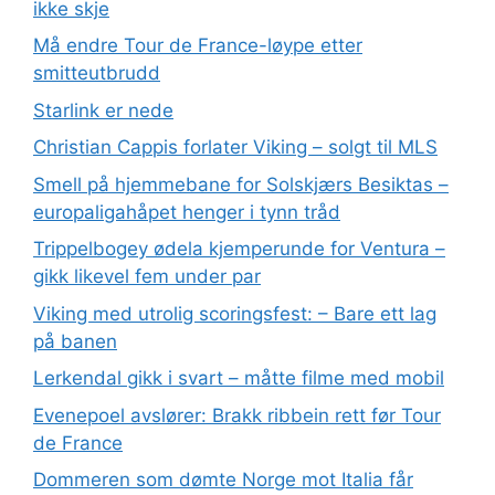
ikke skje
Må endre Tour de France-løype etter
smitteutbrudd
Starlink er nede
Christian Cappis forlater Viking – solgt til MLS
Smell på hjemmebane for Solskjærs Besiktas –
europaligahåpet henger i tynn tråd
Trippelbogey ødela kjemperunde for Ventura –
gikk likevel fem under par
Viking med utrolig scoringsfest: – Bare ett lag
på banen
Lerkendal gikk i svart – måtte filme med mobil
Evenepoel avslører: Brakk ribbein rett før Tour
de France
Dommeren som dømte Norge mot Italia får