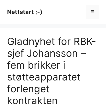
Hopp
til
Nettstart ;-)
Meny
innhold
Gladnyhet for RBK-
sjef Johansson –
fem brikker i
støtteapparatet
forlenget
kontrakten