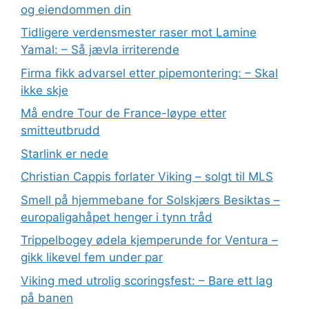
og eiendommen din
Tidligere verdensmester raser mot Lamine
Yamal: – Så jævla irriterende
Firma fikk advarsel etter pipemontering: – Skal
ikke skje
Må endre Tour de France-løype etter
smitteutbrudd
Starlink er nede
Christian Cappis forlater Viking – solgt til MLS
Smell på hjemmebane for Solskjærs Besiktas –
europaligahåpet henger i tynn tråd
Trippelbogey ødela kjemperunde for Ventura –
gikk likevel fem under par
Viking med utrolig scoringsfest: – Bare ett lag
på banen