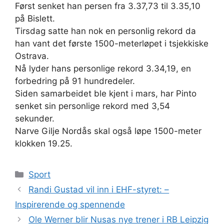
Først senket han persen fra 3.37,73 til 3.35,10
på Bislett.
Tirsdag satte han nok en personlig rekord da
han vant det første 1500-meterløpet i tsjekkiske
Ostrava.
Nå lyder hans personlige rekord 3.34,19, en
forbedring på 91 hundredeler.
Siden samarbeidet ble kjent i mars, har Pinto
senket sin personlige rekord med 3,54
sekunder.
Narve Gilje Nordås skal også løpe 1500-meter
klokken 19.25.
Kategorier
Sport
Randi Gustad vil inn i EHF-styret: –
Inspirerende og spennende
Ole Werner blir Nusas nye trener i RB Leipzig