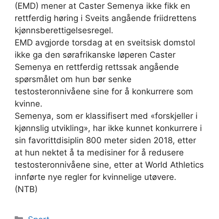
(EMD) mener at Caster Semenya ikke fikk en
rettferdig høring i Sveits angående friidrettens
kjønnsberettigelsesregel.
EMD avgjorde torsdag at en sveitsisk domstol
ikke ga den sørafrikanske løperen Caster
Semenya en rettferdig rettssak angående
spørsmålet om hun bør senke
testosteronnivåene sine for å konkurrere som
kvinne.
Semenya, som er klassifisert med «forskjeller i
kjønnslig utvikling», har ikke kunnet konkurrere i
sin favorittdisiplin 800 meter siden 2018, etter
at hun nektet å ta medisiner for å redusere
testosteronnivåene sine, etter at World Athletics
innførte nye regler for kvinnelige utøvere.
(NTB)
Kategorier