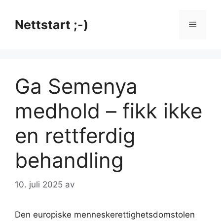
Hopp
til
Nettstart ;-)
Meny
innhold
Ga Semenya
medhold – fikk ikke
en rettferdig
behandling
10. juli 2025
av
Den europiske menneskerettighetsdomstolen