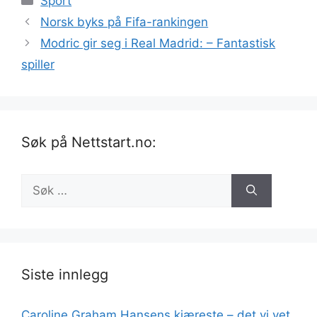
Sport
Norsk byks på Fifa-rankingen
Modric gir seg i Real Madrid: – Fantastisk
spiller
Søk på Nettstart.no:
Søk
etter:
Siste innlegg
Caroline Graham Hansens kjæreste – det vi vet