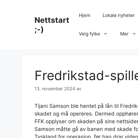
Hopp
til
Hjem
Lokale nyheter
Nettstart
innhold
;-)
Velg fylke
Mer
Fredrikstad-spil
13. november 2024
av
Tijani Samson ble hentet på lån til Fredri
skadet og må opereres. Dermed opphører
FFK opplyser om skaden på sine nettsider
Samson måtte gå av banen med skade for en
Tyskland for operasjon, før han drar vider