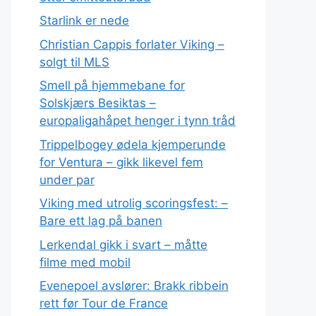
Starlink er nede
Christian Cappis forlater Viking –
solgt til MLS
Smell på hjemmebane for
Solskjærs Besiktas –
europaligahåpet henger i tynn tråd
Trippelbogey ødela kjemperunde
for Ventura – gikk likevel fem
under par
Viking med utrolig scoringsfest: –
Bare ett lag på banen
Lerkendal gikk i svart – måtte
filme med mobil
Evenepoel avslører: Brakk ribbein
rett før Tour de France