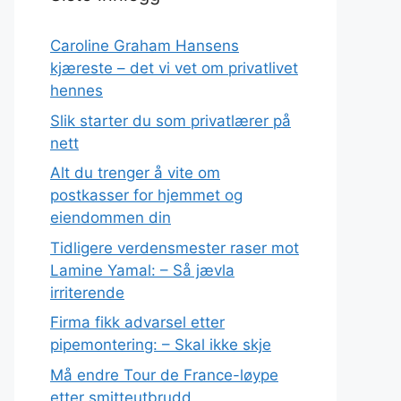
Caroline Graham Hansens
kjæreste – det vi vet om privatlivet
hennes
Slik starter du som privatlærer på
nett
Alt du trenger å vite om
postkasser for hjemmet og
eiendommen din
Tidligere verdensmester raser mot
Lamine Yamal: – Så jævla
irriterende
Firma fikk advarsel etter
pipemontering: – Skal ikke skje
Må endre Tour de France-løype
etter smitteutbrudd