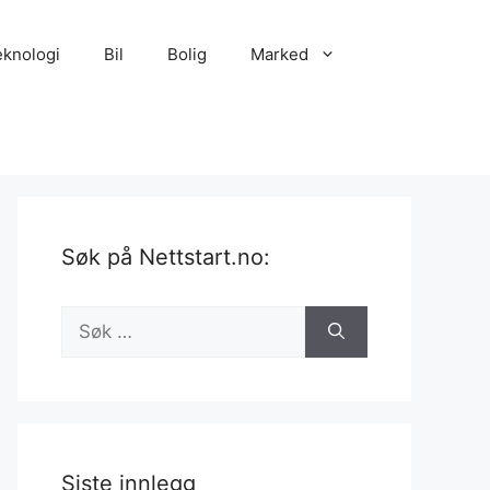
eknologi
Bil
Bolig
Marked
Søk på Nettstart.no:
Søk
etter:
Siste innlegg