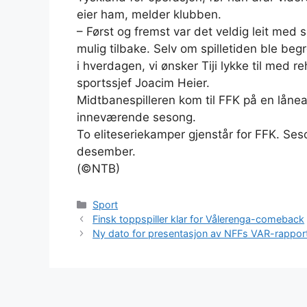
eier ham, melder klubben.
– Først og fremst var det veldig leit med 
mulig tilbake. Selv om spilletiden ble begr
i hverdagen, vi ønsker Tiji lykke til med re
sportssjef Joacim Heier.
Midtbanespilleren kom til FFK på en lånea
inneværende sesong.
To eliteseriekamper gjenstår for FFK. Se
desember.
(©NTB)
Kategorier
Sport
Finsk toppspiller klar for Vålerenga-comeback
Ny dato for presentasjon av NFFs VAR-rappor