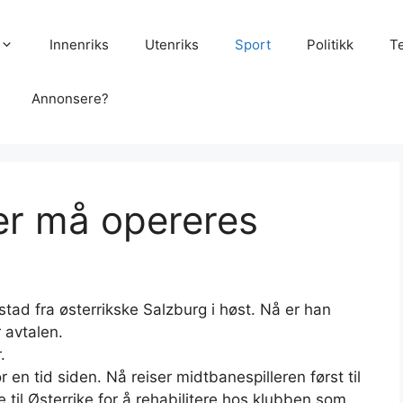
Innenriks
Utenriks
Sport
Politikk
T
Annonsere?
ler må opereres
kstad fra østerrikske Salzburg i høst. Nå er han
 avtalen.
.
 tid siden. Nå reiser midtbanespilleren først til
e til Østerrike for å rehabilitere hos klubben som