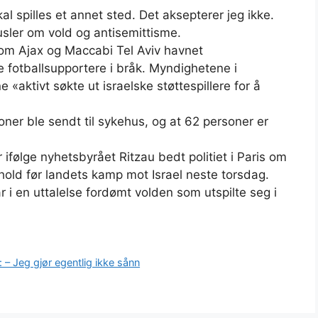
kal spilles et annet sted. Det aksepterer jeg ikke.
rusler om vold og antisemittisme.
om Ajax og Maccabi Tel Aviv havnet
 fotballsupportere i bråk. Myndighetene i
aktivt søkte ut israelske støttespillere for å
oner ble sendt til sykehus, og at 62 personer er
 ifølge nyhetsbyrået Ritzau bedt politiet i Paris om
old før landets kamp mot Israel neste torsdag.
 i en uttalelse fordømt volden som utspilte seg i
 – Jeg gjør egentlig ikke sånn