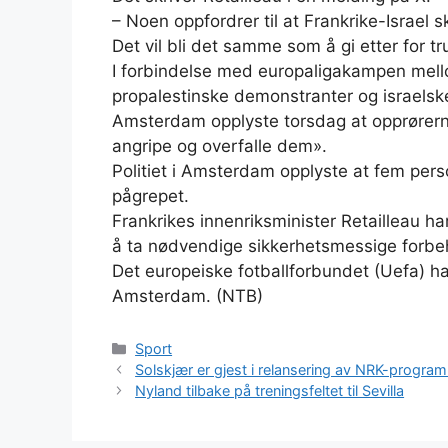
– Noen oppfordrer til at Frankrike-Israel s
Det vil bli det samme som å gi etter for t
I forbindelse med europaligakampen mell
propalestinske demonstranter og israelske
Amsterdam opplyste torsdag at opprørerne «
angripe og overfalle dem».
Politiet i Amsterdam opplyste at fem pers
pågrepet.
Frankrikes innenriksminister Retailleau har
å ta nødvendige sikkerhetsmessige forbeh
Det europeiske fotballforbundet (Uefa) har
Amsterdam. (NTB)
Kategorier
Sport
Solskjær er gjest i relansering av NRK-program:
Nyland tilbake på treningsfeltet til Sevilla