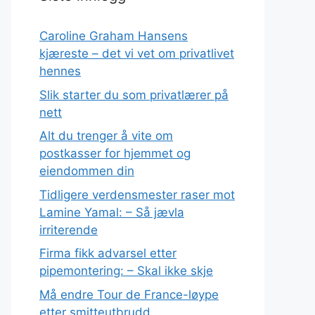
Caroline Graham Hansens
kjæreste – det vi vet om privatlivet
hennes
Slik starter du som privatlærer på
nett
Alt du trenger å vite om
postkasser for hjemmet og
eiendommen din
Tidligere verdensmester raser mot
Lamine Yamal: – Så jævla
irriterende
Firma fikk advarsel etter
pipemontering: – Skal ikke skje
Må endre Tour de France-løype
etter smitteutbrudd