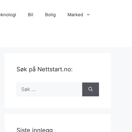
eknologi
Bil
Bolig
Marked
Søk på Nettstart.no:
Søk
etter:
Siste innlegg