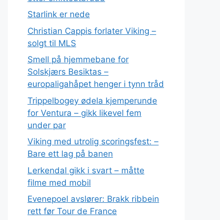
Starlink er nede
Christian Cappis forlater Viking –
solgt til MLS
Smell på hjemmebane for
Solskjærs Besiktas –
europaligahåpet henger i tynn tråd
Trippelbogey ødela kjemperunde
for Ventura – gikk likevel fem
under par
Viking med utrolig scoringsfest: –
Bare ett lag på banen
Lerkendal gikk i svart – måtte
filme med mobil
Evenepoel avslører: Brakk ribbein
rett før Tour de France