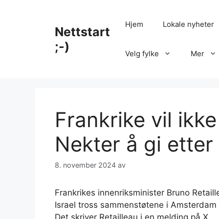
Hopp
til
Hjem
Lokale nyheter
Nettstart
innhold
;-)
Velg fylke
Mer
Frankrike vil ikke
Nekter å gi etter 
8. november 2024
av
Frankrikes innenriksminister Bruno Retail
Israel tross sammenstøtene i Amsterdam 
Det skriver Retailleau i en melding på X.