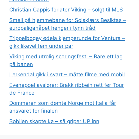
Christian Cappis forlater Viking – solgt til MLS
Smell på hjemmebane for Solskjærs Besiktas –
europaligahåpet henger i tynn tråd
Trippelbogey ødela kjemperunde for Ventura –
gikk likevel fem under par
Viking med utrolig scoringsfest: – Bare ett lag
på banen
Lerkendal gikk i svart – måtte filme med mobil
Evenepoel avslører: Brakk ribbein rett før Tour
de France
Dommeren som dømte Norge mot Italia får
ansvaret for finalen
Bobilen skapte kø – så griper UP inn