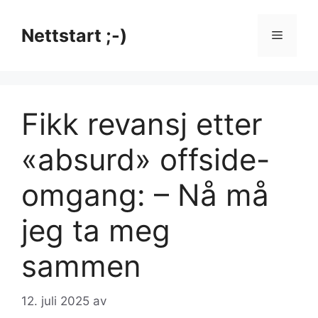
Hopp
til
Nettstart ;-)
Meny
innhold
Fikk revansj etter
«absurd» offside-
omgang: – Nå må
jeg ta meg
sammen
12. juli 2025
av