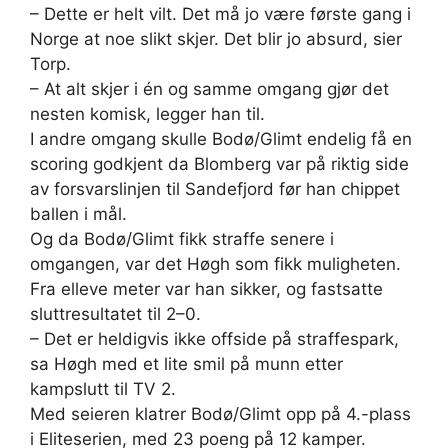
– Dette er helt vilt. Det må jo være første gang i
Norge at noe slikt skjer. Det blir jo absurd, sier
Torp.
– At alt skjer i én og samme omgang gjør det
nesten komisk, legger han til.
I andre omgang skulle Bodø/Glimt endelig få en
scoring godkjent da Blomberg var på riktig side
av forsvarslinjen til Sandefjord før han chippet
ballen i mål.
Og da Bodø/Glimt fikk straffe senere i
omgangen, var det Høgh som fikk muligheten.
Fra elleve meter var han sikker, og fastsatte
sluttresultatet til 2–0.
– Det er heldigvis ikke offside på straffespark,
sa Høgh med et lite smil på munn etter
kampslutt til TV 2.
Med seieren klatrer Bodø/Glimt opp på 4.-plass
i Eliteserien, med 23 poeng på 12 kamper.