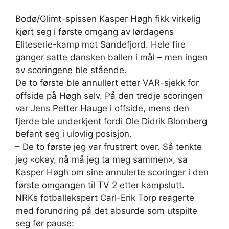
Bodø/Glimt-spissen Kasper Høgh fikk virkelig
kjørt seg i første omgang av lørdagens
Eliteserie-kamp mot Sandefjord. Hele fire
ganger satte dansken ballen i mål – men ingen
av scoringene ble stående.
De to første ble annullert etter VAR-sjekk for
offside på Høgh selv. På den tredje scoringen
var Jens Petter Hauge i offside, mens den
fjerde ble underkjent fordi Ole Didrik Blomberg
befant seg i ulovlig posisjon.
– De to første jeg var frustrert over. Så tenkte
jeg «okey, nå må jeg ta meg sammen», sa
Kasper Høgh om sine annulerte scoringer i den
første omgangen til TV 2 etter kampslutt.
NRKs fotballekspert Carl-Erik Torp reagerte
med forundring på det absurde som utspilte
seg før pause: