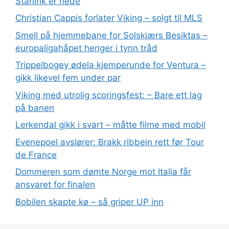
Starlink er nede
Christian Cappis forlater Viking – solgt til MLS
Smell på hjemmebane for Solskjærs Besiktas –
europaligahåpet henger i tynn tråd
Trippelbogey ødela kjemperunde for Ventura –
gikk likevel fem under par
Viking med utrolig scoringsfest: – Bare ett lag
på banen
Lerkendal gikk i svart – måtte filme med mobil
Evenepoel avslører: Brakk ribbein rett før Tour
de France
Dommeren som dømte Norge mot Italia får
ansvaret for finalen
Bobilen skapte kø – så griper UP inn