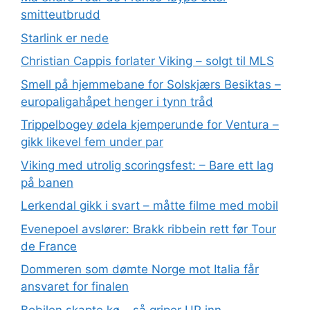
smitteutbrudd
Starlink er nede
Christian Cappis forlater Viking – solgt til MLS
Smell på hjemmebane for Solskjærs Besiktas –
europaligahåpet henger i tynn tråd
Trippelbogey ødela kjemperunde for Ventura –
gikk likevel fem under par
Viking med utrolig scoringsfest: – Bare ett lag
på banen
Lerkendal gikk i svart – måtte filme med mobil
Evenepoel avslører: Brakk ribbein rett før Tour
de France
Dommeren som dømte Norge mot Italia får
ansvaret for finalen
Bobilen skapte kø – så griper UP inn