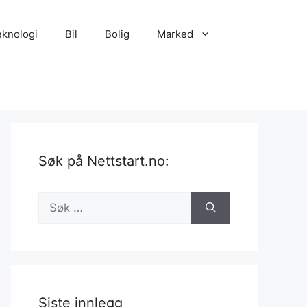
eknologi
Bil
Bolig
Marked
Søk på Nettstart.no:
Søk
etter:
Siste innlegg