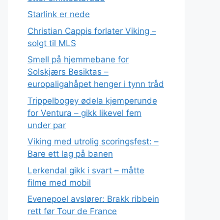
Starlink er nede
Christian Cappis forlater Viking –
solgt til MLS
Smell på hjemmebane for
Solskjærs Besiktas –
europaligahåpet henger i tynn tråd
Trippelbogey ødela kjemperunde
for Ventura – gikk likevel fem
under par
Viking med utrolig scoringsfest: –
Bare ett lag på banen
Lerkendal gikk i svart – måtte
filme med mobil
Evenepoel avslører: Brakk ribbein
rett før Tour de France