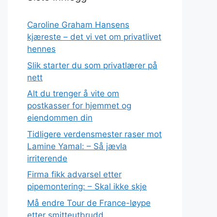
Caroline Graham Hansens
kjæreste – det vi vet om privatlivet
hennes
Slik starter du som privatlærer på
nett
Alt du trenger å vite om
postkasser for hjemmet og
eiendommen din
Tidligere verdensmester raser mot
Lamine Yamal: – Så jævla
irriterende
Firma fikk advarsel etter
pipemontering: – Skal ikke skje
Må endre Tour de France-løype
etter smitteutbrudd