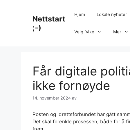
Hopp
til
Hjem
Lokale nyheter
Nettstart
innhold
;-)
Velg fylke
Mer
Får digitale polit
ikke fornøyde
14. november 2024
av
Posten og Idrettsforbundet har gått sammen
Det skal forenkle prosessen, både for å f
frem.