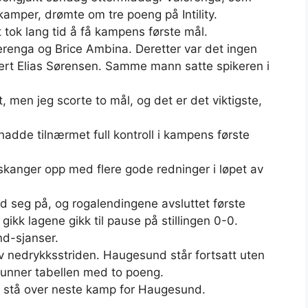
amper, drømte om tre poeng på Intility.
tok lang tid å få kampens første mål.
lerenga og Brice Ambina. Deretter var det ingen
ignert Elias Sørensen. Samme mann satte spikeren i
art, men jeg scorte to mål, og det er det viktigste,
adde tilnærmet full kontroll i kampens første
skanger opp med flere gode redninger i løpet av
 seg på, og rogalendingene avsluttet første
ikk lagene gikk til pause på stillingen 0-0.
nd-sjanser.
av nedrykksstriden. Haugesund står fortsatt uten
 bunner tabellen med to poeng.
må stå over neste kamp for Haugesund.