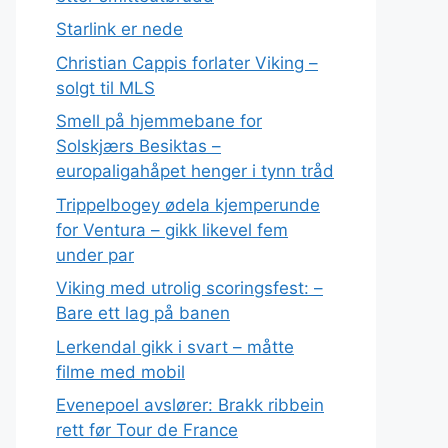
Starlink er nede
Christian Cappis forlater Viking –
solgt til MLS
Smell på hjemmebane for
Solskjærs Besiktas –
europaligahåpet henger i tynn tråd
Trippelbogey ødela kjemperunde
for Ventura – gikk likevel fem
under par
Viking med utrolig scoringsfest: –
Bare ett lag på banen
Lerkendal gikk i svart – måtte
filme med mobil
Evenepoel avslører: Brakk ribbein
rett før Tour de France