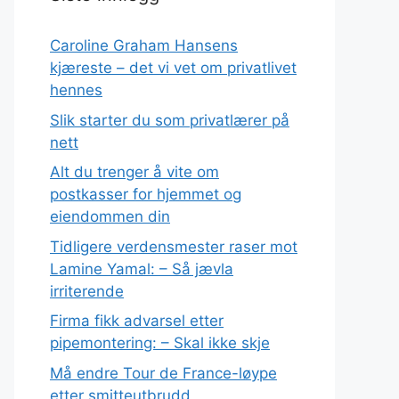
Caroline Graham Hansens
kjæreste – det vi vet om privatlivet
hennes
Slik starter du som privatlærer på
nett
Alt du trenger å vite om
postkasser for hjemmet og
eiendommen din
Tidligere verdensmester raser mot
Lamine Yamal: – Så jævla
irriterende
Firma fikk advarsel etter
pipemontering: – Skal ikke skje
Må endre Tour de France-løype
etter smitteutbrudd