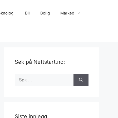
eknologi
Bil
Bolig
Marked
Søk på Nettstart.no:
Søk
etter:
Siste innlegg