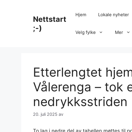
Hopp
til
Hjem
Lokale nyheter
Nettstart
innhold
;-)
Velg fylke
Mer
Etterlengtet hje
Vålerenga – tok e
nedrykksstriden
20. juli 2025
av
To lag i nedre del av tabellen møttes til