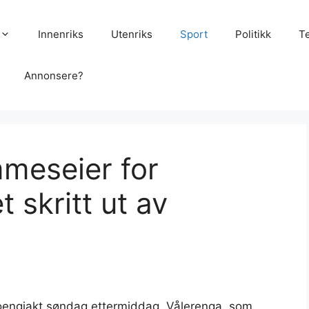
Innenriks
Utenriks
Sport
Politikk
T
Annonsere?
mmeseier for
t skritt ut av
 poengjakt søndag ettermiddag. Vålerenga, som