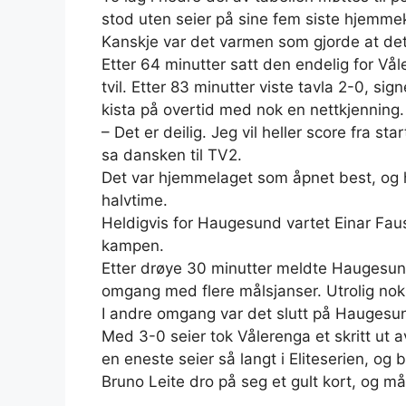
stod uten seier på sine fem siste hjemmek
Kanskje var det varmen som gjorde at det 
Etter 64 minutter satt den endelig for Vå
tvil. Etter 83 minutter viste tavla 2-0, s
kista på overtid med nok en nettkjenning.
– Det er deilig. Jeg vil heller score fra st
sa dansken til TV2.
Det var hjemmelaget som åpnet best, og h
halvtime.
Heldigvis for Haugesund vartet Einar Fau
kampen.
Etter drøye 30 minutter meldte Haugesund
omgang med flere målsjanser. Utrolig nok g
I andre omgang var det slutt på Haugesu
Med 3-0 seier tok Vålerenga et skritt ut 
en eneste seier så langt i Eliteserien, og
Bruno Leite dro på seg et gult kort, og 