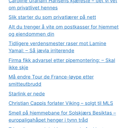
Caroline Graham Hansens kjæreste – det vi vet
om privatlivet hennes
Slik starter du som privatlærer på nett
Alt du trenger å vite om postkasser for hjemmet
og eiendommen din
Tidligere verdensmester raser mot Lamine
Yamal: – Så jævla irriterende
Firma fikk advarsel etter pipemontering: – Skal
ikke skje
Må endre Tour de France-løype etter
smitteutbrudd
Starlink er nede
Christian Cappis forlater Viking – solgt til MLS
Smell på hjemmebane for Solskjærs Besiktas –
europaligahåpet henger i tynn tråd