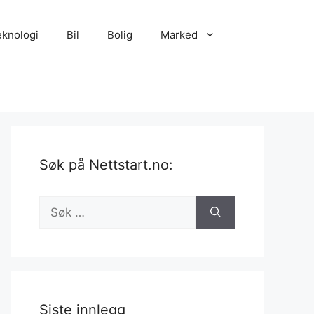
eknologi
Bil
Bolig
Marked
Søk på Nettstart.no:
Søk
etter:
Siste innlegg