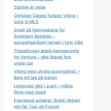
Starlink er nede
Christian Cappis forlater Viking –
solgt til MLS
Smell på hjemmebane for
Solskjærs Besiktas –
europaligahåpet henger i tynn tråd
Trippelbogey ødela kjemperunde
for Ventura – gikk likevel fem
under par
Viking med utrolig scoringsfest: –
Bare ett lag på banen
Lerkendal gikk i svart – måtte
filme med mobil
Evenepoel avslører: Brakk ribbein
rett før Tour de France