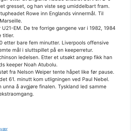
ret gresset, og han viste seg umiddelbart fram.
 stupheadet Rowe inn Englands vinnermål. Til
Marseille.
er U21-EM. De tre forrige gangene var i 1982, 1984
titler.
0 etter bare fem minutter. Liverpools offensive
emte mål i sluttspillet på en keeperretur.
inson ledelsen. Etter et utsøkt angrep fikk han
nds keeper Noah Atubolu.
tøt fra Nelson Weiper tente håpet like før pause.
i det 61. minutt kom utligningen ved Paul Nebel.
ren unna å avgjøre finalen. Tyskland led samme
. ekstraomgang.
mvær