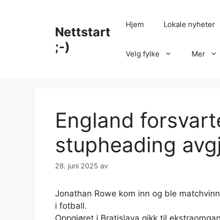
Hopp
til
Hjem
Lokale nyheter
Nettstart
innhold
;-)
Velg fylke
Mer
England forsvarte
stupheading avg
28. juni 2025
av
Jonathan Rowe kom inn og ble matchvinne
i fotball.
Oppgjøret i Bratislava gikk til ekstraomg