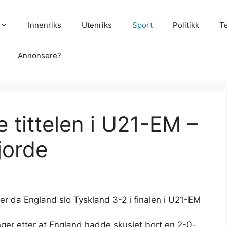
Innenriks
Utenriks
Sport
Politikk
T
Annonsere?
 tittelen i U21-EM –
jorde
r da England slo Tyskland 3-2 i finalen i U21-EM
anger etter at England hadde skuslet bort en 2-0-