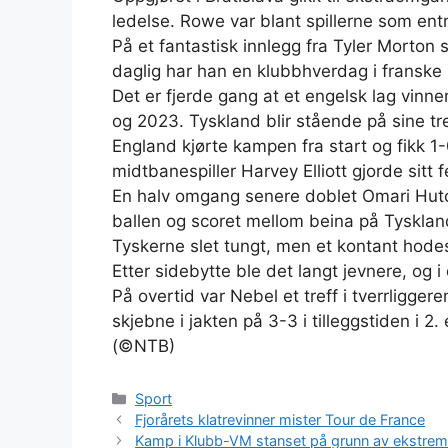
ledelse. Rowe var blant spillerne som ent
På et fantastisk innlegg fra Tyler Morton
daglig har han en klubbhverdag i franske 
Det er fjerde gang at et engelsk lag vinn
og 2023. Tyskland blir stående på sine tre 
England kjørte kampen fra start og fikk 1-
midtbanespiller Harvey Elliott gjorde sitt f
En halv omgang senere doblet Omari Hutch
ballen og scoret mellom beina på Tyskla
Tyskerne slet tungt, men et kontant hodes
Etter sidebytte ble det langt jevnere, og 
På overtid var Nebel et treff i tverrligge
skjebne i jakten på 3-3 i tilleggstiden i 2
(©NTB)
Kategorier
Sport
Fjorårets klatrevinner mister Tour de France
Kamp i Klubb-VM stanset på grunn av ekstre