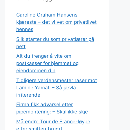
Caroline Graham Hansens
kjæreste – det vi vet om privatlivet
hennes
Slik starter du som privatlærer på
nett
Alt du trenger å vite om
postkasser for hjemmet og
eiendommen din
Tidligere verdensmester raser mot
Lamine Yamal: – Så jævla
irriterende
Firma fikk advarsel etter
pipemontering: – Skal ikke skje
Må endre Tour de France-løype
etter smitteutbrudd