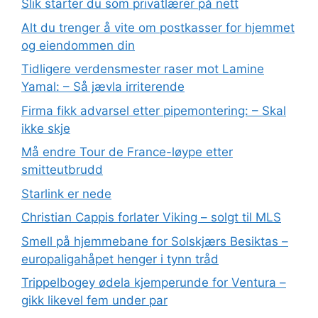
Slik starter du som privatlærer på nett
Alt du trenger å vite om postkasser for hjemmet
og eiendommen din
Tidligere verdensmester raser mot Lamine
Yamal: – Så jævla irriterende
Firma fikk advarsel etter pipemontering: – Skal
ikke skje
Må endre Tour de France-løype etter
smitteutbrudd
Starlink er nede
Christian Cappis forlater Viking – solgt til MLS
Smell på hjemmebane for Solskjærs Besiktas –
europaligahåpet henger i tynn tråd
Trippelbogey ødela kjemperunde for Ventura –
gikk likevel fem under par