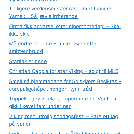
Tidligere verdensmester raser mot Lamine
Yamal: – Så jævla irriterende
Firma fikk advarsel etter pipemontering: – Skal
ikke skje
Må endre Tour de France-løype etter
smitteutbrudd
Starlink er nede
Christian Cappis forlater Viking – solgt til MLS
Smell på hjemmebane for Solskjærs Besiktas –
europaligahåpet henger i tynn tråd
Trippelbogey ødela kjemperunde for Ventura –
gikk likevel fem under par
Viking med utrolig scoringsfest: – Bare ett lag
på banen
Lerkendal gikk i svart – måtte filme med mobil