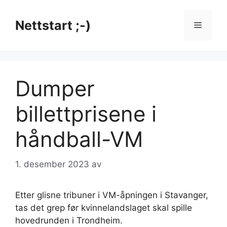
Hopp
til
Nettstart ;-)
Meny
innhold
Dumper
billettprisene i
håndball-VM
1. desember 2023
av
Etter glisne tribuner i VM-åpningen i Stavanger,
tas det grep før kvinnelandslaget skal spille
hovedrunden i Trondheim.