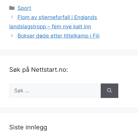
Kategorier
Sport
Flom av stjerneforfall i Englands
landslagstropp – fem nye kalt inn
Bokser døde etter tittelkamp i Fiji
Søk på Nettstart.no:
Søk
etter:
Siste innlegg