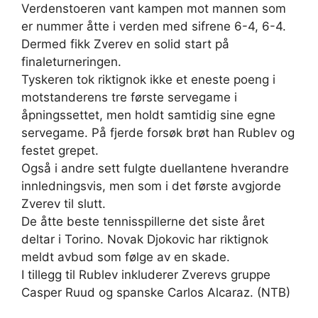
Verdenstoeren vant kampen mot mannen som
er nummer åtte i verden med sifrene 6-4, 6-4.
Dermed fikk Zverev en solid start på
finaleturneringen.
Tyskeren tok riktignok ikke et eneste poeng i
motstanderens tre første servegame i
åpningssettet, men holdt samtidig sine egne
servegame. På fjerde forsøk brøt han Rublev og
festet grepet.
Også i andre sett fulgte duellantene hverandre
innledningsvis, men som i det første avgjorde
Zverev til slutt.
De åtte beste tennisspillerne det siste året
deltar i Torino. Novak Djokovic har riktignok
meldt avbud som følge av en skade.
I tillegg til Rublev inkluderer Zverevs gruppe
Casper Ruud og spanske Carlos Alcaraz. (NTB)