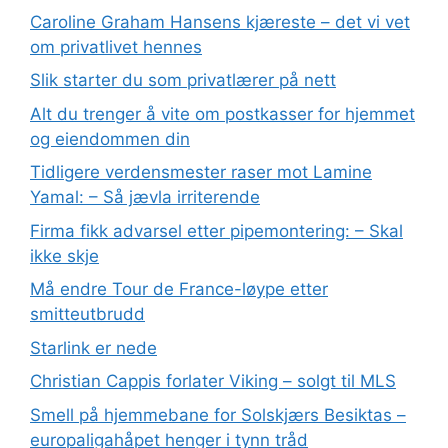
Caroline Graham Hansens kjæreste – det vi vet
om privatlivet hennes
Slik starter du som privatlærer på nett
Alt du trenger å vite om postkasser for hjemmet
og eiendommen din
Tidligere verdensmester raser mot Lamine
Yamal: – Så jævla irriterende
Firma fikk advarsel etter pipemontering: – Skal
ikke skje
Må endre Tour de France-løype etter
smitteutbrudd
Starlink er nede
Christian Cappis forlater Viking – solgt til MLS
Smell på hjemmebane for Solskjærs Besiktas –
europaligahåpet henger i tynn tråd