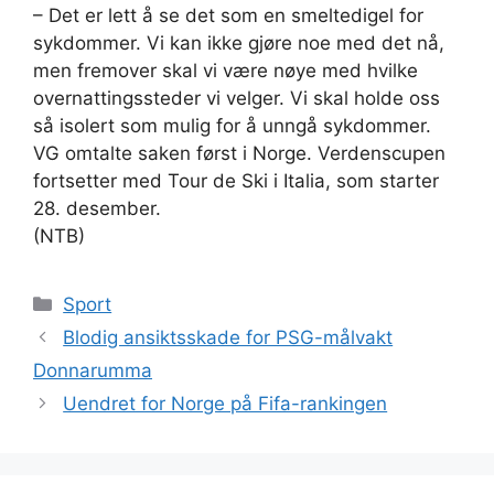
– Det er lett å se det som en smeltedigel for
sykdommer. Vi kan ikke gjøre noe med det nå,
men fremover skal vi være nøye med hvilke
overnattingssteder vi velger. Vi skal holde oss
så isolert som mulig for å unngå sykdommer.
VG omtalte saken først i Norge. Verdenscupen
fortsetter med Tour de Ski i Italia, som starter
28. desember.
(NTB)
Kategorier
Sport
Blodig ansiktsskade for PSG-målvakt
Donnarumma
Uendret for Norge på Fifa-rankingen