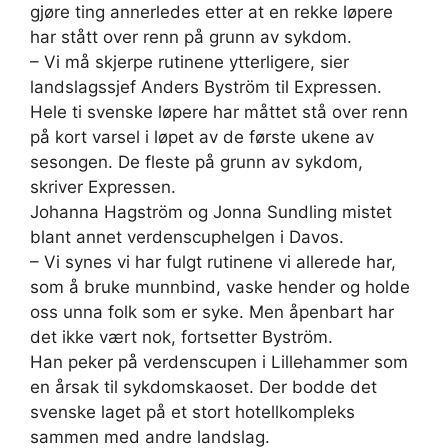
gjøre ting annerledes etter at en rekke løpere
har stått over renn på grunn av sykdom.
– Vi må skjerpe rutinene ytterligere, sier
landslagssjef Anders Byström til Expressen.
Hele ti svenske løpere har måttet stå over renn
på kort varsel i løpet av de første ukene av
sesongen. De fleste på grunn av sykdom,
skriver Expressen.
Johanna Hagström og Jonna Sundling mistet
blant annet verdenscuphelgen i Davos.
– Vi synes vi har fulgt rutinene vi allerede har,
som å bruke munnbind, vaske hender og holde
oss unna folk som er syke. Men åpenbart har
det ikke vært nok, fortsetter Byström.
Han peker på verdenscupen i Lillehammer som
en årsak til sykdomskaoset. Der bodde det
svenske laget på et stort hotellkompleks
sammen med andre landslag.