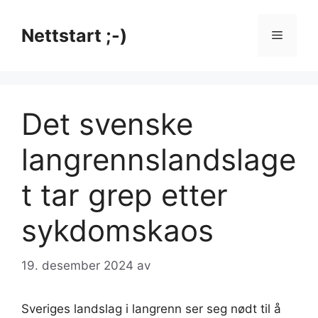
Hopp
til
Nettstart ;-)
Meny
innhold
Det svenske
langrennslandslage
t tar grep etter
sykdomskaos
19. desember 2024
av
Sveriges landslag i langrenn ser seg nødt til å