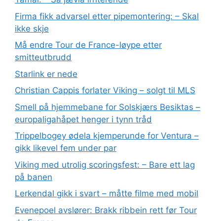
Firma fikk advarsel etter pipemontering: – Skal
ikke skje
Må endre Tour de France-løype etter
smitteutbrudd
Starlink er nede
Christian Cappis forlater Viking – solgt til MLS
Smell på hjemmebane for Solskjærs Besiktas –
europaligahåpet henger i tynn tråd
Trippelbogey ødela kjemperunde for Ventura –
gikk likevel fem under par
Viking med utrolig scoringsfest: – Bare ett lag
på banen
Lerkendal gikk i svart – måtte filme med mobil
Evenepoel avslører: Brakk ribbein rett før Tour