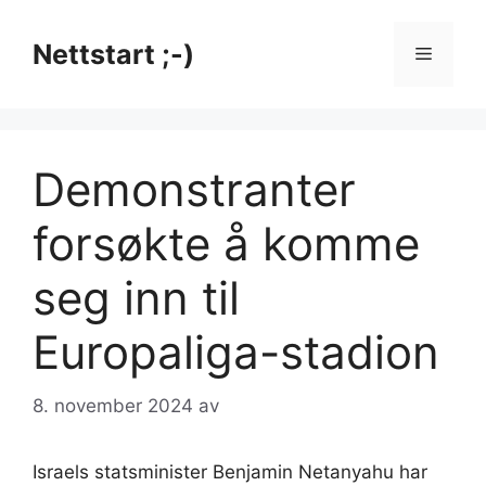
Hopp
til
Nettstart ;-)
Meny
innhold
Demonstranter
forsøkte å komme
seg inn til
Europaliga-stadion
8. november 2024
av
Israels statsminister Benjamin Netanyahu har