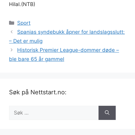
Hilal.(NTB)
Kategorier
Sport
Spanias syndebukk åpner for landslagsslutt:
– Det er mulig
Historisk Premier League-dommer døde –
ble bare 65 år gammel
Søk på Nettstart.no:
Søk
etter: