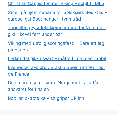
Christian Cappis forlater Viking – solgt til MLS
Smell på hjemmebane for Solskjærs Besiktas –
europaligahåpet henger i tynn tråd
Trippelbogey ødela kjemperunde for Ventura –
gikk likevel fem under par
Viking med utrolig scoringsfest: – Bare ett lag
på banen
Lerkendal gikk i svart – måtte filme med mobil
Evenepoel avslører: Brakk ribbein rett før Tour
de France
Dommeren som dømte Norge mot Italia får
ansvaret for finalen
Bobilen skapte kø – så griper UP inn