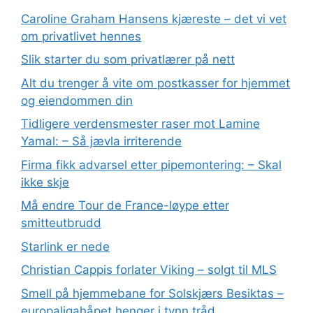
Caroline Graham Hansens kjæreste – det vi vet
om privatlivet hennes
Slik starter du som privatlærer på nett
Alt du trenger å vite om postkasser for hjemmet
og eiendommen din
Tidligere verdensmester raser mot Lamine
Yamal: – Så jævla irriterende
Firma fikk advarsel etter pipemontering: – Skal
ikke skje
Må endre Tour de France-løype etter
smitteutbrudd
Starlink er nede
Christian Cappis forlater Viking – solgt til MLS
Smell på hjemmebane for Solskjærs Besiktas –
europaligahåpet henger i tynn tråd