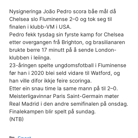
Nysigneringa João Pedro scora båe mål då
Chelsea slo Fluminense 2–0 og tok seg til
finalen i klubb-VM i USA.
Pedro fekk tysdag sin fyrste kamp for Chelsea
etter overgangen frå Brighton, og brasilianaren
brukte berre 17 minutt på å sende London-
klubben i leiinga.
23-åringen spelte ungdomsfotball i Fluminense
før han i 2020 blei seld vidare til Watford, og
han ville difor ikkje feire scoringa.
Etter ein snau time la same mann på til 2–0.
Meisterligavinnar Paris Saint-Germain møter
Real Madrid i den andre semifinalen på onsdag.
Finalekampen blir spelt på sundag.
(NTB)
Kategorier