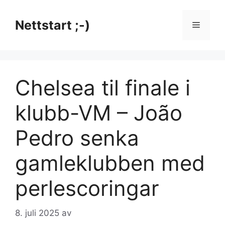
Hopp
til
Nettstart ;-)
Meny
innhold
Chelsea til finale i
klubb-VM – João
Pedro senka
gamleklubben med
perlescoringar
8. juli 2025
av