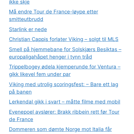
ikke skje
Må endre Tour de France-løype etter
smitteutbrudd
Starlink er nede
Christian Cappis forlater Viking – solgt til MLS
Smell på hjemmebane for Solskjærs Besiktas –
europaligahåpet henger i tynn tråd
Trippelbogey ødela kjemperunde for Ventura –
gikk likevel fem under par
Viking med utrolig scoringsfest: – Bare ett lag
på banen
Lerkendal gikk i svart – måtte filme med mobil
Evenepoel avslører: Brakk ribbein rett før Tour
de France
Dommeren som dømte Norge mot Italia får