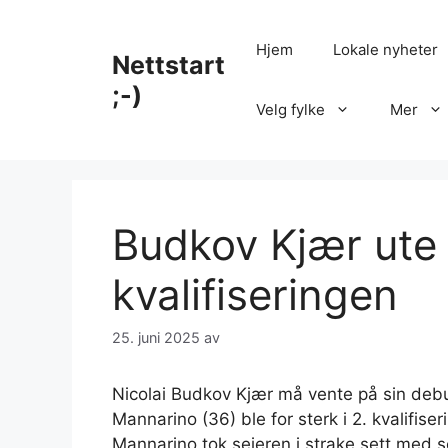
Hopp
til
Hjem
Lokale nyheter
Nettstart
innhold
;-)
Velg fylke
Mer
Budkov Kjær ute
kvalifiseringen
25. juni 2025
av
Nicolai Budkov Kjær må vente på sin deb
Mannarino (36) ble for sterk i 2. kvalifis
Mannarino tok seieren i strake sett med s