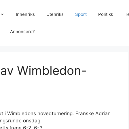
Innenriks
Utenriks
Sport
Politikk
T
Annonsere?
 av Wimbledon-
ut i Wimbledons hovedturnering. Franske Adrian
eringsrunde onsdag.
ettsifrene 6-2, 6-3.