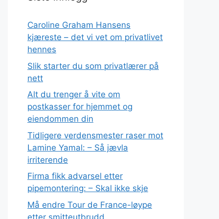
Caroline Graham Hansens
kjæreste – det vi vet om privatlivet
hennes
Slik starter du som privatlærer på
nett
Alt du trenger å vite om
postkasser for hjemmet og
eiendommen din
Tidligere verdensmester raser mot
Lamine Yamal: – Så jævla
irriterende
Firma fikk advarsel etter
pipemontering: – Skal ikke skje
Må endre Tour de France-løype
etter smitteutbrudd