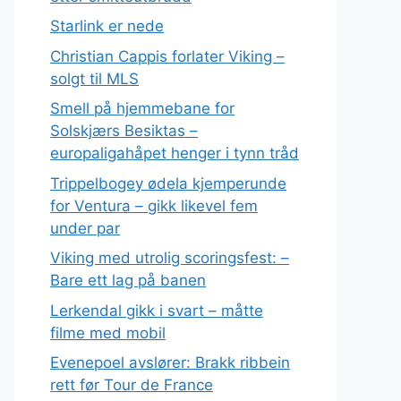
Starlink er nede
Christian Cappis forlater Viking –
solgt til MLS
Smell på hjemmebane for
Solskjærs Besiktas –
europaligahåpet henger i tynn tråd
Trippelbogey ødela kjemperunde
for Ventura – gikk likevel fem
under par
Viking med utrolig scoringsfest: –
Bare ett lag på banen
Lerkendal gikk i svart – måtte
filme med mobil
Evenepoel avslører: Brakk ribbein
rett før Tour de France