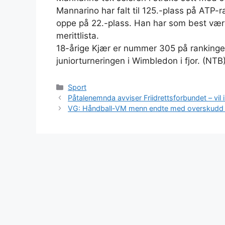
Mannarino har falt til 125.-plass på ATP-r
oppe på 22.-plass. Han har som best vær
merittlista.
18-årige Kjær er nummer 305 på rankingen.
juniorturneringen i Wimbledon i fjor. (NTB
Kategorier
Sport
Påtalenemnda avviser Friidrettsforbundet – vil
VG: Håndball-VM menn endte med overskudd