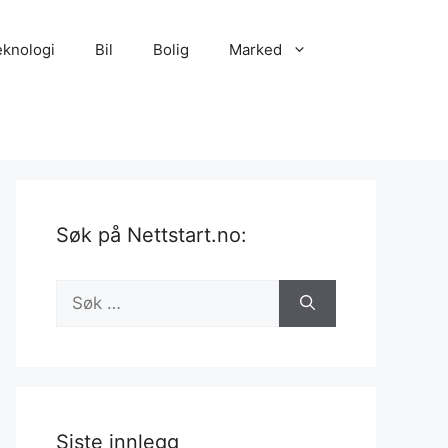
eknologi
Bil
Bolig
Marked
Søk på Nettstart.no:
Søk
etter:
Siste innlegg