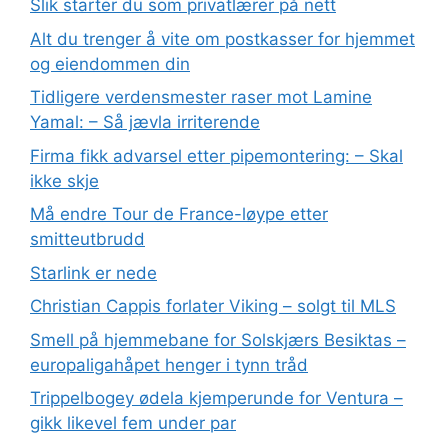
Slik starter du som privatlærer på nett
Alt du trenger å vite om postkasser for hjemmet
og eiendommen din
Tidligere verdensmester raser mot Lamine
Yamal: – Så jævla irriterende
Firma fikk advarsel etter pipemontering: – Skal
ikke skje
Må endre Tour de France-løype etter
smitteutbrudd
Starlink er nede
Christian Cappis forlater Viking – solgt til MLS
Smell på hjemmebane for Solskjærs Besiktas –
europaligahåpet henger i tynn tråd
Trippelbogey ødela kjemperunde for Ventura –
gikk likevel fem under par