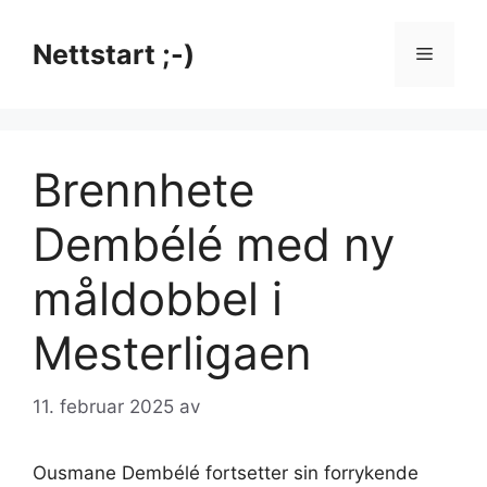
Hopp
til
Nettstart ;-)
Meny
innhold
Brennhete
Dembélé med ny
måldobbel i
Mesterligaen
11. februar 2025
av
Ousmane Dembélé fortsetter sin forrykende