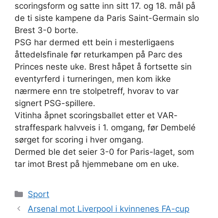
scoringsform og satte inn sitt 17. og 18. mål på
de ti siste kampene da Paris Saint-Germain slo
Brest 3-0 borte.
PSG har dermed ett bein i mesterligaens
åttedelsfinale før returkampen på Parc des
Princes neste uke. Brest håpet å fortsette sin
eventyrferd i turneringen, men kom ikke
nærmere enn tre stolpetreff, hvorav to var
signert PSG-spillere.
Vitinha åpnet scoringsballet etter et VAR-
straffespark halvveis i 1. omgang, før Dembelé
sørget for scoring i hver omgang.
Dermed ble det seier 3-0 for Paris-laget, som
tar imot Brest på hjemmebane om en uke.
Kategorier
Sport
Arsenal mot Liverpool i kvinnenes FA-cup