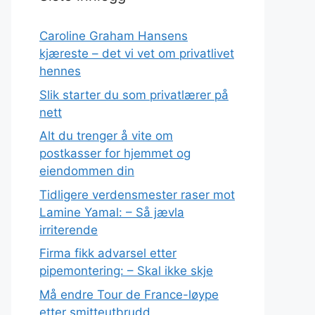
Caroline Graham Hansens
kjæreste – det vi vet om privatlivet
hennes
Slik starter du som privatlærer på
nett
Alt du trenger å vite om
postkasser for hjemmet og
eiendommen din
Tidligere verdensmester raser mot
Lamine Yamal: – Så jævla
irriterende
Firma fikk advarsel etter
pipemontering: – Skal ikke skje
Må endre Tour de France-løype
etter smitteutbrudd