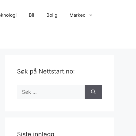
eknologi
Bil
Bolig
Marked
Søk på Nettstart.no:
Søk
etter:
Siste innlegg