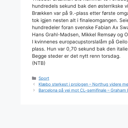
hundredels sekund bak den østerrikske v
Brækken var på 9.-plass etter første om
tok igjen nesten alt i finaleomgangen. Sei
hundredeler foran svenske Fabian Ax Swa
Hans Grahl-Madsen, Mikkel Remsøy og Osc
I kvinnenes europacupstorslalåm på Geilo 
plass. Hun var 0,70 sekund bak den itali
Begge steder er det nytt renn torsdag.
(NTB)
Kategorier
Sport
Klæbo sterkest i prologen – Northug videre me
Barcelona på vei mot CL-semifinale – Graham 