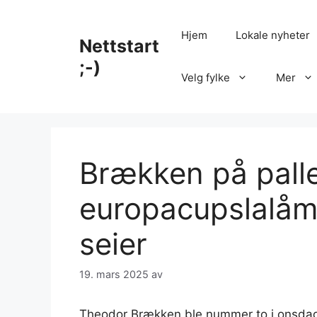
Hopp
til
Hjem
Lokale nyheter
Nettstart
innhold
;-)
Velg fylke
Mer
Brækken på palle
europacupslalåm 
seier
19. mars 2025
av
Theodor Brækken ble nummer to i onsdage