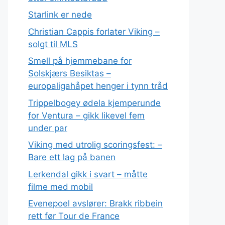
Starlink er nede
Christian Cappis forlater Viking –
solgt til MLS
Smell på hjemmebane for
Solskjærs Besiktas –
europaligahåpet henger i tynn tråd
Trippelbogey ødela kjemperunde
for Ventura – gikk likevel fem
under par
Viking med utrolig scoringsfest: –
Bare ett lag på banen
Lerkendal gikk i svart – måtte
filme med mobil
Evenepoel avslører: Brakk ribbein
rett før Tour de France