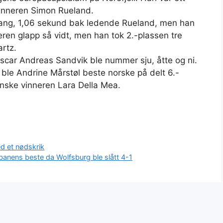
inneren Simon Rueland.
gang, 1,06 sekund bak ledende Rueland, men han
eren glapp så vidt, men han tok 2.-plassen tre
rtz.
ar Andreas Sandvik ble nummer sju, åtte og ni.
ble Andrine Mårstøl beste norske på delt 6.-
enske vinneren Lara Della Mea.
d et nødskrik
banens beste da Wolfsburg ble slått 4-1