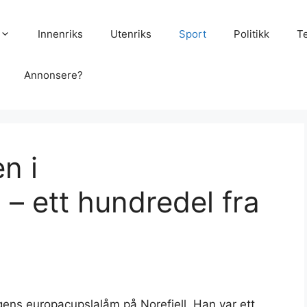
Innenriks
Utenriks
Sport
Politikk
T
Annonsere?
n i
– ett hundredel fra
ns europacupslalåm på Norefjell. Han var ett