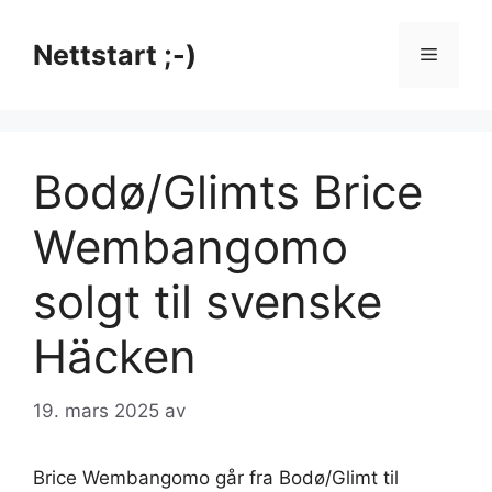
Hopp
til
Nettstart ;-)
Meny
innhold
Bodø/Glimts Brice
Wembangomo
solgt til svenske
Häcken
19. mars 2025
av
Brice Wembangomo går fra Bodø/Glimt til