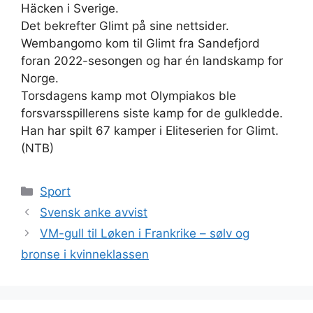
Häcken i Sverige.
Det bekrefter Glimt på sine nettsider.
Wembangomo kom til Glimt fra Sandefjord
foran 2022-sesongen og har én landskamp for
Norge.
Torsdagens kamp mot Olympiakos ble
forsvarsspillerens siste kamp for de gulkledde.
Han har spilt 67 kamper i Eliteserien for Glimt.
(NTB)
Kategorier
Sport
Svensk anke avvist
VM-gull til Løken i Frankrike – sølv og
bronse i kvinneklassen