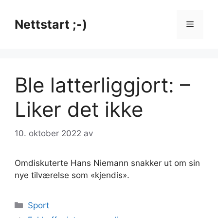
Hopp
til
Nettstart ;-)
Meny
innhold
Ble latterliggjort: –
Liker det ikke
10. oktober 2022
av
Omdiskuterte Hans Niemann snakker ut om sin
nye tilværelse som «kjendis».
Kategorier
Sport