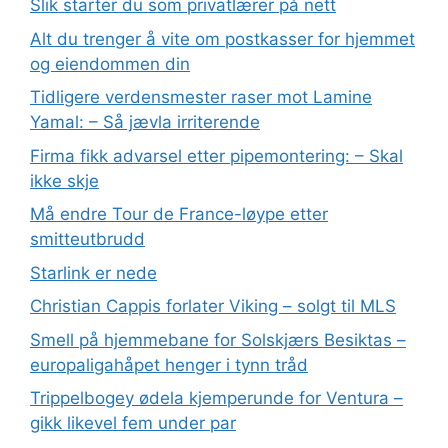
Slik starter du som privatlærer på nett
Alt du trenger å vite om postkasser for hjemmet
og eiendommen din
Tidligere verdensmester raser mot Lamine
Yamal: – Så jævla irriterende
Firma fikk advarsel etter pipemontering: – Skal
ikke skje
Må endre Tour de France-løype etter
smitteutbrudd
Starlink er nede
Christian Cappis forlater Viking – solgt til MLS
Smell på hjemmebane for Solskjærs Besiktas –
europaligahåpet henger i tynn tråd
Trippelbogey ødela kjemperunde for Ventura –
gikk likevel fem under par