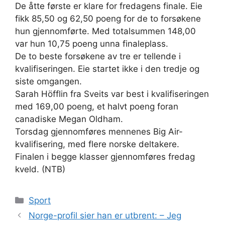
De åtte første er klare for fredagens finale. Eie
fikk 85,50 og 62,50 poeng for de to forsøkene
hun gjennomførte. Med totalsummen 148,00
var hun 10,75 poeng unna finaleplass.
De to beste forsøkene av tre er tellende i
kvalifiseringen. Eie startet ikke i den tredje og
siste omgangen.
Sarah Höfflin fra Sveits var best i kvalifiseringen
med 169,00 poeng, et halvt poeng foran
canadiske Megan Oldham.
Torsdag gjennomføres mennenes Big Air-
kvalifisering, med flere norske deltakere.
Finalen i begge klasser gjennomføres fredag
kveld. (NTB)
Kategorier
Sport
Norge-profil sier han er utbrent: – Jeg