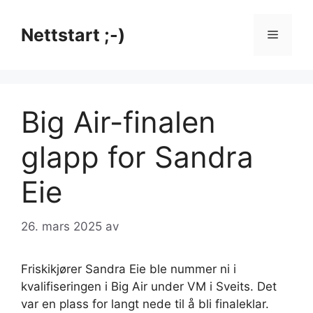
Hopp
til
Nettstart ;-)
Meny
innhold
Big Air-finalen
glapp for Sandra
Eie
26. mars 2025
av
Friskikjører Sandra Eie ble nummer ni i
kvalifiseringen i Big Air under VM i Sveits. Det
var en plass for langt nede til å bli finaleklar.