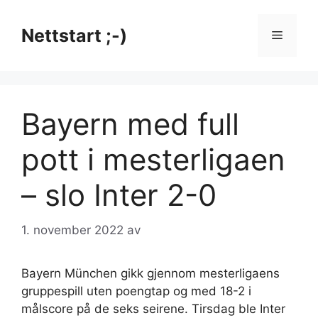
Hopp
til
Nettstart ;-)
Meny
innhold
Bayern med full
pott i mesterligaen
– slo Inter 2-0
1. november 2022
av
Bayern München gikk gjennom mesterligaens
gruppespill uten poengtap og med 18-2 i
målscore på de seks seirene. Tirsdag ble Inter