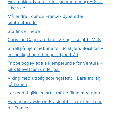
Firma fikk advarsel etter pipemontering: – Skal
ikke skje
Må endre Tour de France-løype etter
smitteutbrudd
Starlink er nede
Christian Cappis forlater Viking – solgt til MLS
Smell på hjemmebane for Solskjærs Besiktas –
europaligahåpet henger i tynn tråd
Trippelbogey ødela kjemperunde for Ventura –
gikk likevel fem under par
Viking med utrolig scoringsfest: – Bare ett lag
på banen
Lerkendal gikk i svart – måtte filme med mobil
Evenepoel avslører: Brakk ribbein rett før Tour
de France